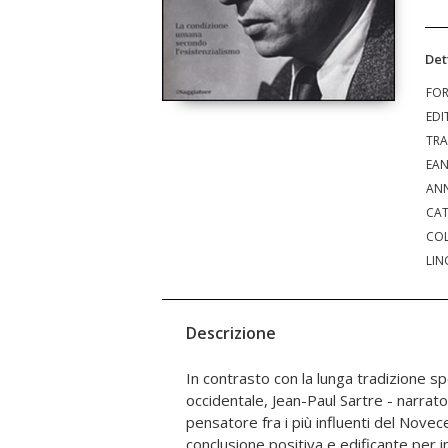
Det
FO
EDI
TRA
EA
ANN
CAT
COL
LIN
Descrizione
In contrasto con la lunga tradizione spe
una vita in pieno accordo con il mondo
occidentale, Jean-Paul Sartre - narra
chiamato a dare senso e significato. Compa
pensatore fra i più influenti del Novece
nel 1943 e tuttora considerato un caposal
conclusione positiva e edificante per i
contemporanea, L'essere e il nulla - nell