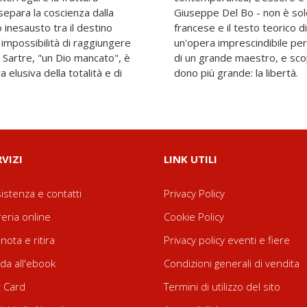
 separa la coscienza dalla
esto dell'esistenzialismo
o inesausto tra il destino
e di maggior respiro, ma
 impossibilità di raggiungere
oglia avvicinarsi al pensiero
 Sartre, "un Dio mancato", è
rza, e l'angoscia, del nostro
 elusiva della totalità e di
dono più grande: la libertà.
RVIZI
LINK UTILI
istenza e contatti
Privacy Policy
reria online
Cookie Policy
nota e ritira
Privacy policy eventi e fiere
da all'ebook
Condizioni generali di vendita
t Card
Termini di utilizzo del sito