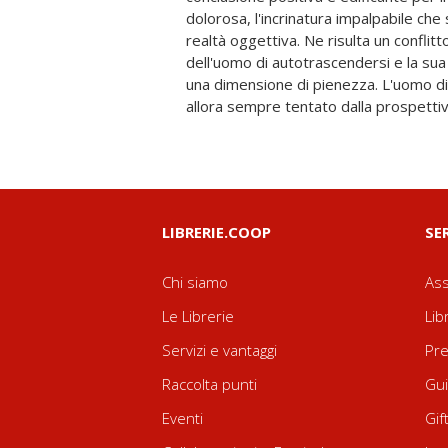
dolorosa, l'incrinatura impalpabile che
Giuseppe Del Bo - non è solo il manif
realtà oggettiva. Ne risulta un conflitt
francese e il testo teorico di Sartr
dell'uomo di autotrascendersi e la sua
un'opera imprescindibile per chiunque v
una dimensione di pienezza. L'uomo di
di un grande maestro, e scoprire la fo
allora sempre tentato dalla prospettiva
LIBRERIE.COOP
SE
Chi siamo
Ass
Le Librerie
Lib
Servizi e vantaggi
Pre
Raccolta punti
Gui
Eventi
Gif