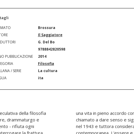
tagli
RMATO
Brossura
TORE
Il Saggiatore
DUTTORI
G. Del Bo
N
9788842820598
O PUBBLICAZIONE
2014
EGORIA
Filosofia
LANA / SERIE
La cultura
GUA
ita
culativa della filosofia
 che lo circonda, cui è
tore, drammaturgo e
rso per la prima volta
nto - rifiuta ogni
do della filosofia
nterrogare la frattura
a storica traduzione di