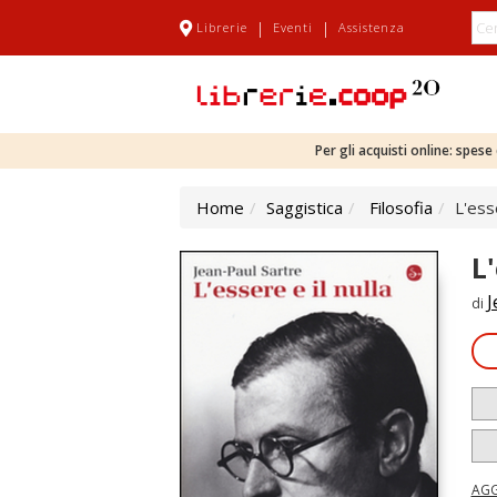
|
|
Librerie
Eventi
Assistenza
Per gli acquisti online: spes
Home
Saggistica
Filosofia
L'esse
L'
J
di
AGG