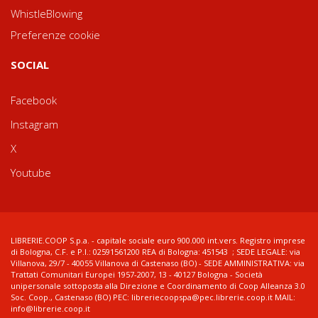
WhistleBlowing
Preferenze cookie
SOCIAL
Facebook
Instagram
X
Youtube
LIBRERIE.COOP S.p.a. - capitale sociale euro 900.000 int.vers. Registro imprese
di Bologna, C.F. e P.I.: 02591561200 REA di Bologna: 451543 ; SEDE LEGALE: via
Villanova, 29/7 - 40055 Villanova di Castenaso (BO) - SEDE AMMINISTRATIVA: via
Trattati Comunitari Europei 1957-2007, 13 - 40127 Bologna - Società
unipersonale sottoposta alla Direzione e Coordinamento di Coop Alleanza 3.0
Soc. Coop., Castenaso (BO) PEC: libreriecoopspa@pec.librerie.coop.it MAIL:
info@librerie.coop.it