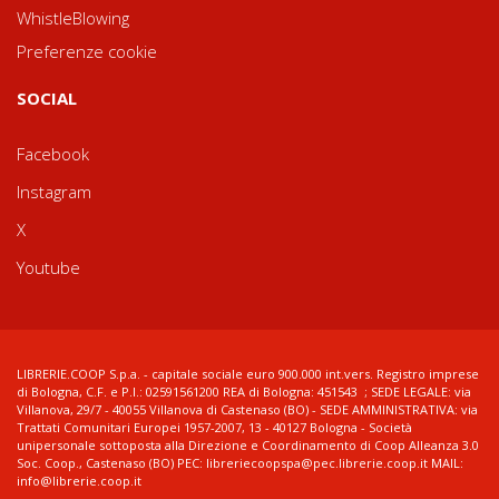
WhistleBlowing
Preferenze cookie
SOCIAL
Facebook
Instagram
X
Youtube
LIBRERIE.COOP S.p.a. - capitale sociale euro 900.000 int.vers. Registro imprese
di Bologna, C.F. e P.I.: 02591561200 REA di Bologna: 451543 ; SEDE LEGALE: via
Villanova, 29/7 - 40055 Villanova di Castenaso (BO) - SEDE AMMINISTRATIVA: via
Trattati Comunitari Europei 1957-2007, 13 - 40127 Bologna - Società
unipersonale sottoposta alla Direzione e Coordinamento di Coop Alleanza 3.0
Soc. Coop., Castenaso (BO) PEC: libreriecoopspa@pec.librerie.coop.it MAIL:
info@librerie.coop.it