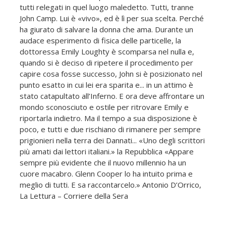
tutti relegati in quel luogo maledetto. Tutti, tranne
John Camp. Lui è «vivo», ed è lì per sua scelta. Perché
ha giurato di salvare la donna che ama. Durante un
audace esperimento di fisica delle particelle, la
dottoressa Emily Loughty è scomparsa nel nulla e,
quando si è deciso di ripetere il procedimento per
capire cosa fosse successo, John si è posizionato nel
punto esatto in cui lei era sparita e... in un attimo è
stato catapultato all’Inferno. E ora deve affrontare un
mondo sconosciuto e ostile per ritrovare Emily e
riportarla indietro. Ma il tempo a sua disposizione è
poco, e tutti e due rischiano di rimanere per sempre
prigionieri nella terra dei Dannati... «Uno degli scrittori
più amati dai lettori italiani.» la Repubblica «Appare
sempre più evidente che il nuovo millennio ha un
cuore macabro. Glenn Cooper lo ha intuito prima e
meglio di tutti. E sa raccontarcelo.» Antonio D’Orrico,
La Lettura – Corriere della Sera