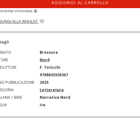
AGGIUNGI AL CARRELLO
onibilità immediata
?
IUNGI ALLA WISHLIST
tagli
RMATO
Brossura
TORE
Nord
DUTTORI
F. Toticchi
N
9788842936367
O PUBBLICAZIONE
2025
EGORIA
Letteratura
LANA / SERIE
Narrativa Nord
GUA
ita