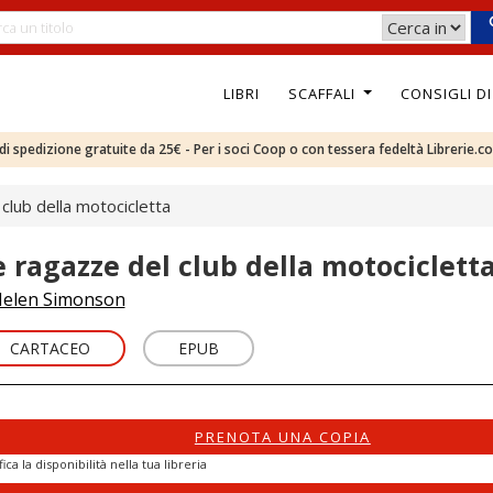
LIBRI
SCAFFALI
CONSIGLI D
e di spedizione gratuite da 25€ - Per i soci Coop o con tessera fedeltà Librerie.c
club della motocicletta
e ragazze del club della motociclett
elen Simonson
CARTACEO
EPUB
PRENOTA UNA COPIA
fica la disponibilità nella tua libreria