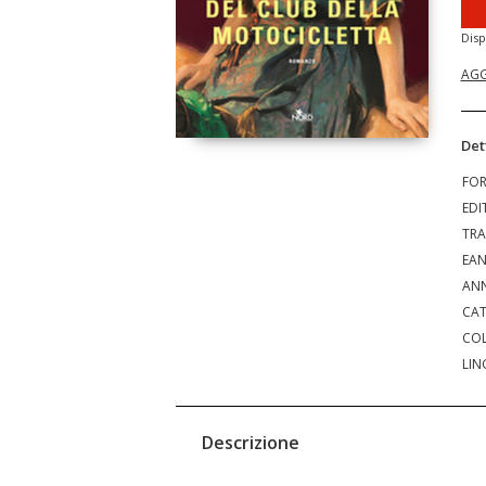
Disp
AGG
Det
FO
EDI
TRA
EA
ANN
CAT
COL
LIN
Descrizione