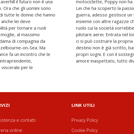
verhill il futuro non è una
enzione di farsi da parte.
. Ora che gli uomini sono
ori facendo la staffetta di
 di tutte le donne che hanno
 consegne e taxi in sidecar
e anche lei deve
n si rassegnano al
ità per tornare a ruoli
oro puntano più in alto, a
e moglie, al massimo
ance si rende conto che
 dama di compagnia da
ai sentieri battuti. Che il
 Hazelbourne-on-Sea. Ma
l coraggio d'inseguire i
nce fa un incontro che le
ere amiche, e magari di un
o intraprendente,
amore inaspettato, tutto dive
viscerale per le
RVIZI
LINK UTILI
istenza e contatti
Privacy Policy
reria online
Cookie Policy