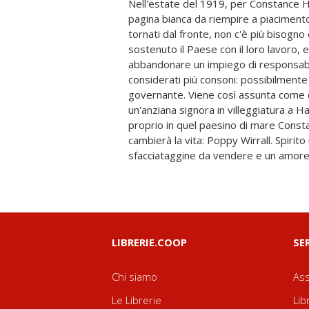
Nell'estate del 1919, per Constance Ha
motociclette, Poppy non ha nessuna int
pagina bianca da riempire a piacimento
Lei che ha scoperto la passione per i mot
tornati dal fronte, non c'è più bisogno
guerra, adesso gestisce un servizio di
sostenuto il Paese con il loro lavoro, 
insieme con altre ragazze che ugualmente no
abbandonare un impiego di responsabil
ruolo cui la società vorrebbe relegarle. L
considerati più consoni: possibilment
pilotare aerei. Entrata nel loro club, Const
governante. Viene così assunta come
ci si può costruire la propria strada, fuori d
un'anziana signora in villeggiatura a
destino non è già scritto, basta avere i
proprio in quel paesino di mare Consta
propri sogni. E con il sostegno delle v
cambierà la vita: Poppy Wirrall. Spirit
sfacciataggine da vendere e un amore 
LIBRERIE.COOP
SE
Chi siamo
Ass
Le Librerie
Lib