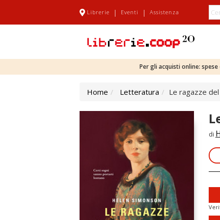
|
|
Librerie
Eventi
Assistenza
Per gli acquisti online: spes
Home
Letteratura
Le ragazze del 
L
H
di
Veri