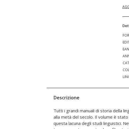
AGG
Det
FO
EDI
EA
ANN
CAT
COL
LIN
Descrizione
Tutti i grandi manuali di storia della li
processi di formazione della lingua n
alla metà del secolo. Il volume è stato pensato per colmare
centro-periferia, i molteplici contesti dell'uso orale e scritto, la
questa lacuna degli studi linguistici. N
lingua quale strumento di comunicazione