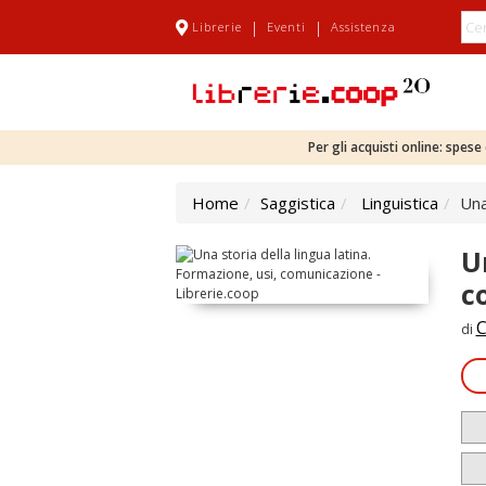
|
|
Librerie
Eventi
Assistenza
Per gli acquisti online: spes
Home
Saggistica
Linguistica
Una
U
c
C
di