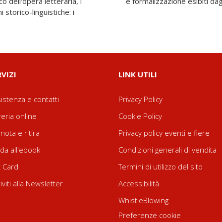
o dell'opera letteraria, i
e formalizzazione esibiti dagl
storico-linguistiche: i
RVIZI
LINK UTILI
istenza e contatti
Privacy Policy
reria online
Cookie Policy
nota e ritira
Privacy policy eventi e fiere
da all'ebook
Condizioni generali di vendita
t Card
Termini di utilizzo del sito
riviti alla Newsletter
Accessibilità
WhistleBlowing
Preferenze cookie