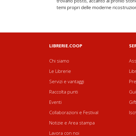
trovano posto, accanto al profilo storic
temi propri delle moderne ricostruzioni 
LIBRERIE.COOP
SE
Chi siamo
Ass
Le Librerie
Lib
Servizi e vantaggi
Pre
Raccolta punti
Gui
Eventi
Gif
Collaborazioni e Festival
Isc
Notizie e Area stampa
Lavora con noi