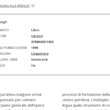
IUNGI ALLA WISHLIST
tagli
RMATO
Libro
TORE
Carocci
N
9788843011803
O PUBBLICAZIONE
1999
EGORIA
Linguistica
LANA / SERIE
Università
GUA
ita
ngua latina risalgono ormai
elle complesse relazioni
el piano generale dell'opera
, i modi di classificazione