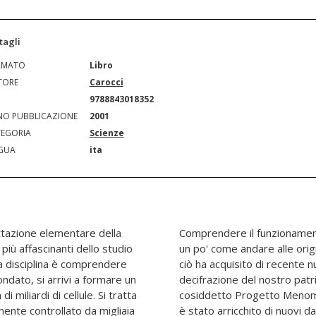
tagli
RMATO
Libro
TORE
Carocci
N
9788843018352
O PUBBLICAZIONE
2001
EGORIA
Scienze
GUA
ita
ttazione elementare della
llo di questi geni è quindi
 più affascinanti dello studio
 stessa forma vivente. Tutto
a disciplina è comprendere
interesse alla luce della
ondato, si arrivi a formare un
o genetico nel quadro del
 miliardi di cellule. Si tratta
a seconda edizione il testo
nte controllato da migliaia
i temi. Fra questi spiccano la