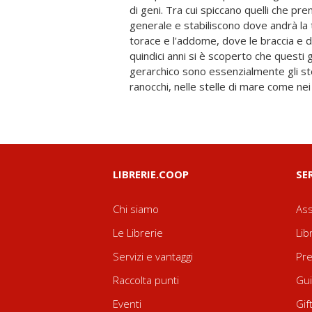
di geni. Tra cui spiccano quelli che pr
clonazione, le cellule staminali e
generale e stabiliscono dove andrà la t
introdotte dalla nascita di Dolly, non
torace e l'addome, dove le braccia e d
sviluppo del cervello e della corteccia 
quindici anni si è scoperto che questi ge
natura della vita è sempre stato im
gerarchico sono essenzialmente gli st
ranocchi, nelle stelle di mare come nei t
LIBRERIE.COOP
SE
Chi siamo
Ass
Le Librerie
Lib
Servizi e vantaggi
Pre
Raccolta punti
Gui
Eventi
Gif