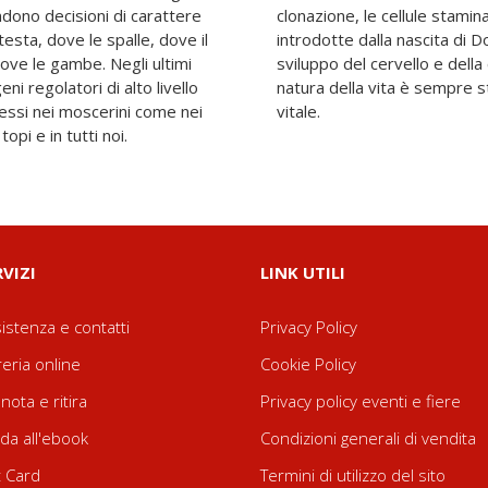
endono decisioni di carattere
 le diverse problematiche
esta, dove le spalle, dove il
ché le nuove conoscenze sullo
ove le gambe. Negli ultimi
cerebrale. Riflettere sulla
ni regolatori di alto livello
portante. Oggi è divenuto
essi nei moscerini come nei
vitale.
opi e in tutti noi.
RVIZI
LINK UTILI
istenza e contatti
Privacy Policy
reria online
Cookie Policy
nota e ritira
Privacy policy eventi e fiere
da all'ebook
Condizioni generali di vendita
t Card
Termini di utilizzo del sito