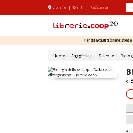
|
|
Librerie
Eventi
Assistenza
Per gli acquisti online: spes
Home
Saggistica
Scienze
Biolog
B
E
di
AGG