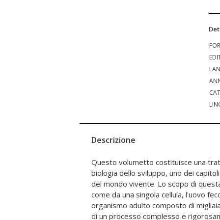
Det
FO
EDI
EA
ANN
CAT
LIN
Descrizione
Questo volumetto costituisce una tra
Comprendere il funzionamento e il contro
biologia dello sviluppo, uno dei capitoli
un po' come andare alle origini della
del mondo vivente. Lo scopo di quest
ciò ha acquisito di recente nuovo 
come da una singola cellula, l'uovo fec
decifrazione del nostro patrimoni
organismo adulto composto di migliaia di
cosiddetto Progetto Menoma. In quest
di un processo complesso e rigorosame
è stato arricchito di nuovi dati e nuov