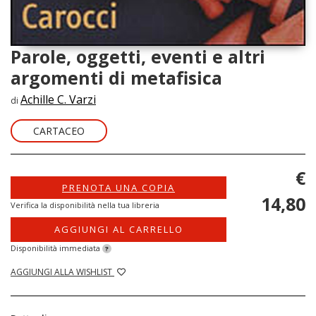
Parole, oggetti, eventi e altri
argomenti di metafisica
Achille C. Varzi
di
CARTACEO
€
PRENOTA UNA COPIA
14,80
Verifica la disponibilità nella tua libreria
AGGIUNGI AL CARRELLO
Disponibilità immediata
?
AGGIUNGI ALLA WISHLIST