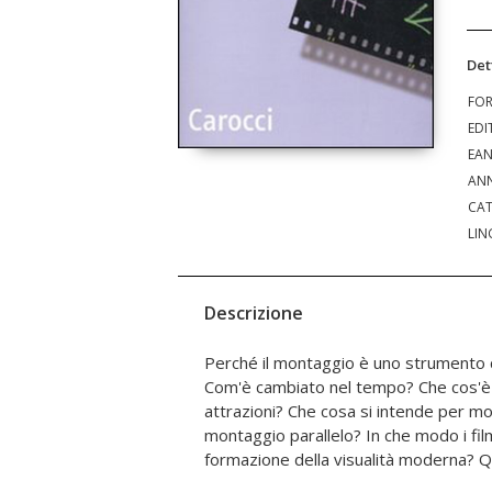
Det
FO
EDI
EA
ANN
CAT
LIN
Descrizione
Perché il montaggio è uno strumento 
quali schemi culturali stanno dietro cer
Com'è cambiato nel tempo? Che cos'è 
rispondere a queste e altre domande, il
attrazioni? Che cosa si intende per m
principali teorie e tecniche di montaggio
montaggio parallelo? In che modo i fil
formazione della visualità moderna? Qua