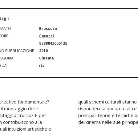
tagli
RMATO
Brossura
TORE
Carocci
N
9788843055135
O PUBBLICAZIONE
2010
EGORIA
Cinema
GUA
ita
creativo fondamentale?
te idee di montaggio? Nel
il montaggio delle
 volume analizza le
ontaggio-trucco? E per
, ripercorrendo la storia
m contribuiscono alla
del cinema nelle sue principal
li intuizioni artistiche e