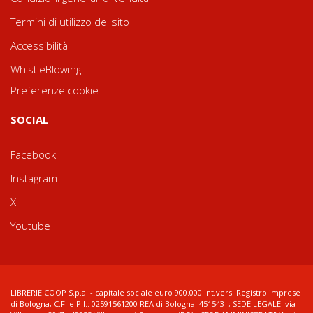
Termini di utilizzo del sito
Accessibilità
WhistleBlowing
Preferenze cookie
SOCIAL
Facebook
Instagram
X
Youtube
LIBRERIE.COOP S.p.a. - capitale sociale euro 900.000 int.vers. Registro imprese
di Bologna, C.F. e P.I.: 02591561200 REA di Bologna: 451543 ; SEDE LEGALE: via