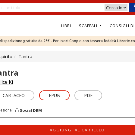
LIBRI
SCAFFALI
CONSIGLI D
e di spedizione gratuite da 25€ - Per i soci Coop o con tessera fedeltà Librerie.c
pirito
Tantra
antra
lice Ki
CARTACEO
EPUB
PDF
Social DRM
tezione:
AGGIUNGI AL CARRELLO