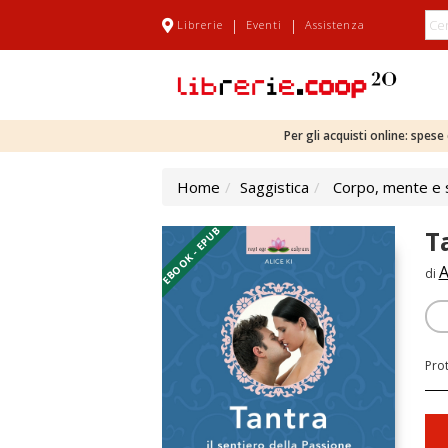
|
|
Librerie
Eventi
Assistenza
Per gli acquisti online: spes
Home
Saggistica
Corpo, mente e s
EBOOK - EPUB
T
A
di
Pro