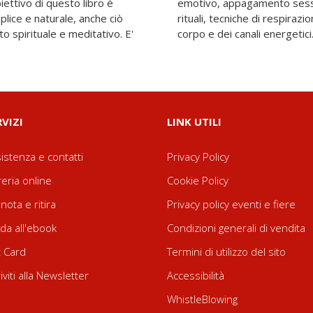
biettivo di questo libro è
tuale. Utilizza mantra,
plice e naturale, anche ciò
oga per la purificazione del
to spirituale e meditativo. E'
corpo e dei canali energetici
RVIZI
LINK UTILI
istenza e contatti
Privacy Policy
reria online
Cookie Policy
nota e ritira
Privacy policy eventi e fiere
da all'ebook
Condizioni generali di vendita
t Card
Termini di utilizzo del sito
riviti alla Newsletter
Accessibilità
WhistleBlowing