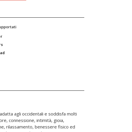
supportati
er
rs
Pad