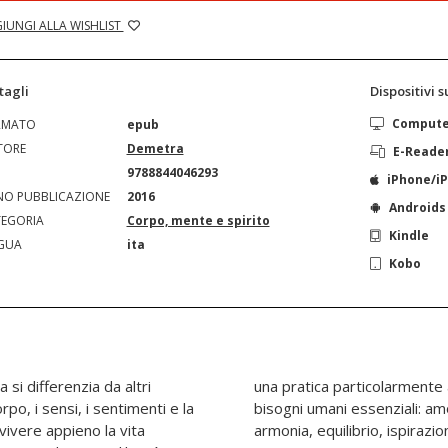
IUNGI ALLA WISHLIST
tagli
Dispositivi 
Comput
RMATO
epub
TORE
Demetra
E-Reade
N
9788844046293
iPhone/i
O PUBBLICAZIONE
2016
Androids
EGORIA
Corpo, mente e spirito
Kindle
GUA
ita
Kobo
a si differenzia da altri
identali e soddisfa molti
orpo, i sensi, i sentimenti e la
nnessione, intimità, gioia,
vivere appieno la vita
nto, benessere fisico ed