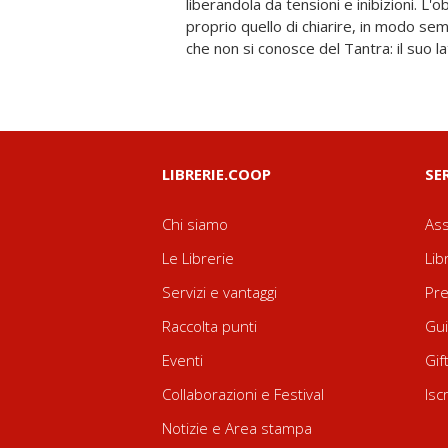
liberandola da tensioni e inibizioni. L'o
emotivo, appagamento sessuale e spiri
proprio quello di chiarire, in modo sem
rituali, tecniche di respirazione e di y
che non si conosce del Tantra: il suo la
LIBRERIE.COOP
SE
Chi siamo
Ass
Le Librerie
Lib
Servizi e vantaggi
Pre
Raccolta punti
Gui
Eventi
Gif
Collaborazioni e Festival
Isc
Notizie e Area stampa