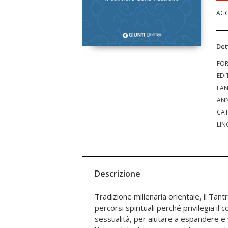
AGG
Det
FO
EDI
EA
ANN
CAT
LIN
Descrizione
Tradizione millenaria orientale, il Tantr
una pratica particolarmente adatta agli occ
percorsi spirituali perché privilegia il c
bisogni umani essenziali: amore, co
sessualità, per aiutare a espandere e 
armonia, equilibrio, ispirazione, rilassame