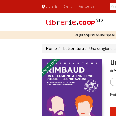
|
|
Librerie
Eventi
Assistenza
Per gli acquisti online: spes
Home
Letteratura
Una stagione all
EBOOK - EPUB
U
A
di
Pro