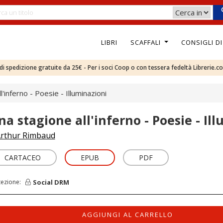
LIBRI
SCAFFALI
CONSIGLI D
e di spedizione gratuite da 25€ - Per i soci Coop o con tessera fedeltà Librerie.c
'inferno - Poesie - Illuminazioni
na stagione all'inferno - Poesie - Il
rthur Rimbaud
CARTACEO
EPUB
PDF
Social DRM
tezione:
AGGIUNGI AL CARRELLO