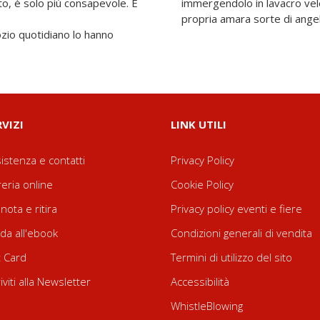
to, è solo più consapevole. E
immergendolo in lavacro vele
propria amara sorte di angel
l'ozio quotidiano lo hanno
RVIZI
LINK UTILI
istenza e contatti
Privacy Policy
reria online
Cookie Policy
nota e ritira
Privacy policy eventi e fiere
da all'ebook
Condizioni generali di vendita
t Card
Termini di utilizzo del sito
riviti alla Newsletter
Accessibilità
WhistleBlowing