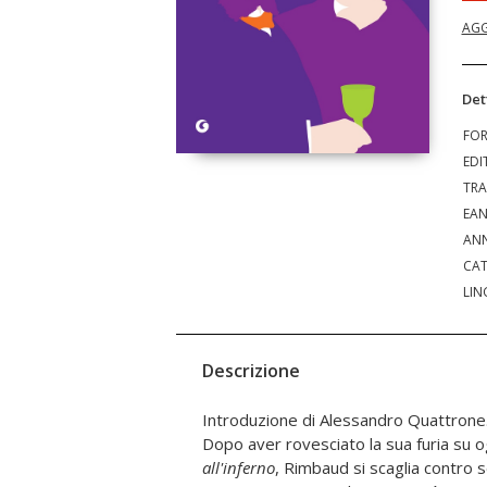
AGG
Det
FO
EDI
TRA
EA
ANN
CAT
LIN
Descrizione
Introduzione di Alessandro Quattrone
Dopo aver rovesciato la sua furia su o
all'inferno
, Rimbaud si scaglia contro 