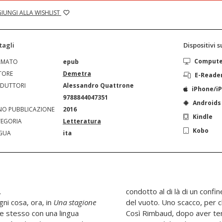
IUNGI ALLA WISHLIST
tagli
Dispositivi 
Comput
RMATO
epub
TORE
Demetra
E-Reade
DUTTORI
Alessandro Quattrone
iPhone/i
N
9788844047351
Androids
O PUBBLICAZIONE
2016
Kindle
EGORIA
Letteratura
Kobo
GUA
ita
.
condotto al di là di un confin
gni cosa, ora, in
Una stagione
del vuoto. Uno scacco, per c
se stesso con una lingua
Così Rimbaud, dopo aver ten