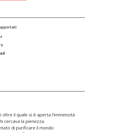
supportati
er
rs
Pad
e oltre il quale si è aperta l'immensità
hi cercava la pienezza.
tato di purificare il mondo