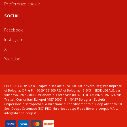
Preferenze cookie
SOCIAL
Facebook
Instagram
X
Youtube
LIBRERIE.COOP S.p.a. - capitale sociale euro 900.000 int.vers. Registro imprese
di Bologna, C.F. e P.I.: 02591561200 REA di Bologna: 451543 ; SEDE LEGALE: via
Villanova, 29/7 - 40055 Villanova di Castenaso (BO) - SEDE AMMINISTRATIVA: via
Trattati Comunitari Europei 1957-2007, 13 - 40127 Bologna - Società
unipersonale sottoposta alla Direzione e Coordinamento di Coop Alleanza 3.0
Soc. Coop., Castenaso (BO) PEC: libreriecoopspa@pec.librerie.coop.it MAIL:
info@librerie.coop.it