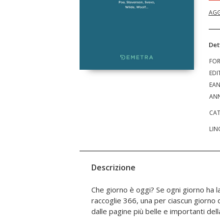
AGG
Det
FO
EDI
EA
ANN
CAT
LIN
Descrizione
Che giorno è oggi? Se ogni giorno ha la
oppure da libri meno noti, la lettura 
raccoglie 366, una per ciascun giorno d
dalle pagine più belle e importanti del