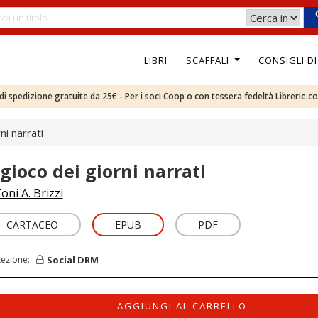
LIBRI
SCAFFALI
CONSIGLI D
e di spedizione gratuite da 25€ - Per i soci Coop o con tessera fedeltà Librerie.c
ni narrati
 gioco dei giorni narrati
oni A. Brizzi
CARTACEO
EPUB
PDF
Social DRM
tezione:
AGGIUNGI AL CARRELLO