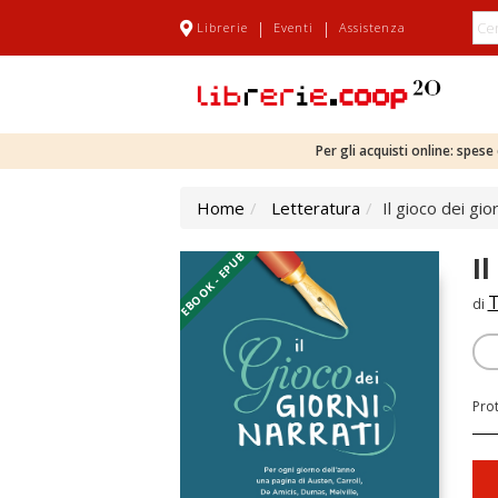
|
|
Librerie
Eventi
Assistenza
Per gli acquisti online: spes
Home
Letteratura
Il gioco dei gior
EBOOK - EPUB
Il
T
di
Pro