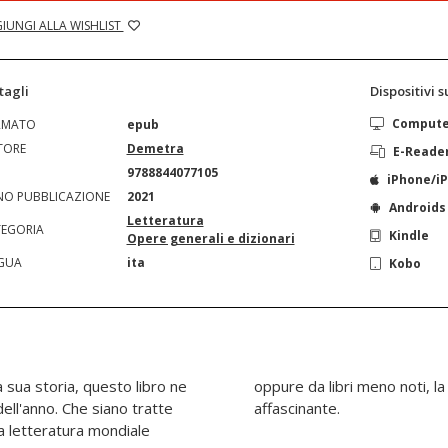
IUNGI ALLA WISHLIST
tagli
Dispositivi 
Comput
RMATO
epub
TORE
Demetra
E-Reade
N
9788844077105
iPhone/i
O PUBBLICAZIONE
2021
Androids
Letteratura
EGORIA
Kindle
Opere generali e dizionari
GUA
ita
Kobo
 sua storia, questo libro ne
del giorno è sempre un gioco
ell'anno. Che siano tratte
affascinante.
la letteratura mondiale