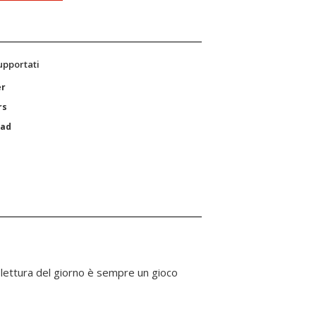
supportati
er
rs
Pad