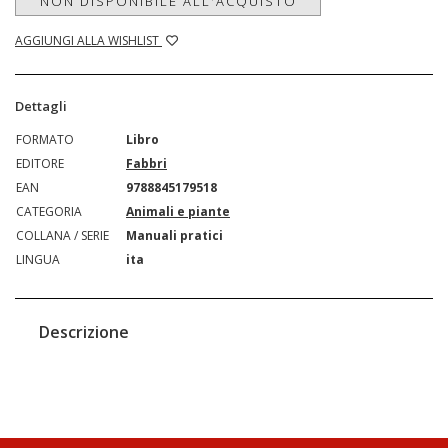
NON DISPONIBILE ALL'ACQUISTO
AGGIUNGI ALLA WISHLIST
Dettagli
FORMATO
Libro
EDITORE
Fabbri
EAN
9788845179518
CATEGORIA
Animali e piante
COLLANA / SERIE
Manuali pratici
LINGUA
ita
Descrizione