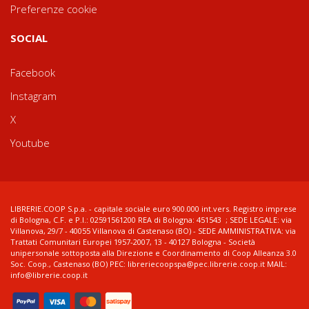
Preferenze cookie
SOCIAL
Facebook
Instagram
X
Youtube
LIBRERIE.COOP S.p.a. - capitale sociale euro 900.000 int.vers. Registro imprese
di Bologna, C.F. e P.I.: 02591561200 REA di Bologna: 451543 ; SEDE LEGALE: via
Villanova, 29/7 - 40055 Villanova di Castenaso (BO) - SEDE AMMINISTRATIVA: via
Trattati Comunitari Europei 1957-2007, 13 - 40127 Bologna - Società
unipersonale sottoposta alla Direzione e Coordinamento di Coop Alleanza 3.0
Soc. Coop., Castenaso (BO) PEC: libreriecoopspa@pec.librerie.coop.it MAIL:
info@librerie.coop.it