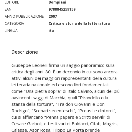
EDITORE
Bompiani
EAN
9788845259159
ANNO PUBBLICAZIONE
2007
CATEGORIA
Critica e storia della letteratura
LINGUA
ita
Descrizione
Giuseppe Leonelli firma un saggio panoramico sulla
critica degli anni '80. È un decennio in cui sono ancora
attivi alcuni dei maggiori rappresentanti della cultura
letteraria nazionale ed escono libri fondamentali
come "Una pietra sopra" di Italo Calvino, alcuni dei più
avvincenti saggi di Macchia, quali "Pirandello o la
stanza della tortura", "Tra don Giovanni e Don
Rodrigo", "Scenari secenteschi", "Proust e dintorni",
cui si affiancano "Penna papers e Scritti servili" di
Cesare Garboli, e testi vari di Baldacci, Citati, Magris,
Calasse, Asor Rosa. Filippo La Porta prende