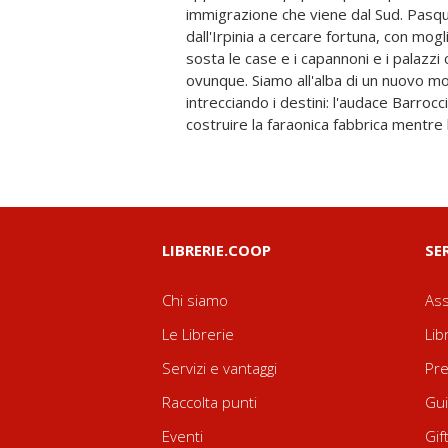
immigrazione che viene dal Sud. Pasqu
generare denaro e spargere benessere con
dall'Irpinia a cercare fortuna, con mogli
vengono divorati dalla voglia di fut
sosta le case e i capannoni e i palaz
protagonisti iniziano a scricchiolare, 
ovunque. Siamo all'alba di un nuovo mon
travolte dall'impeto di una vita che è 
intrecciando i destini: l'audace Barroccia
crescita continua e rapidissima, onnipr
costruire la faraonica fabbrica mentre 
LIBRERIE.COOP
SE
Chi siamo
Ass
Le Librerie
Lib
Servizi e vantaggi
Pre
Raccolta punti
Gui
Eventi
Gif