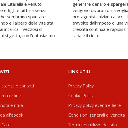
ale Citarella è venuto
diviso, mentre gli anni
e e figli, e pittura senza
uro, le vite private dei
zi che sembrano spuntare
a scomporsi e ricomporsi,
do e l'albero della vita sta
benzina per i sogni e di una
i incarica il Vezzosi di
esente, naturale quanto
lui si getta, con l'entusiasmo
l'aria e il cielo.
RVIZI
LINK UTILI
istenza e contatti
Privacy Policy
reria online
Cookie Policy
nota e ritira
Privacy policy eventi e fiere
da all'ebook
Condizioni generali di vendita
t Card
Termini di utilizzo del sito