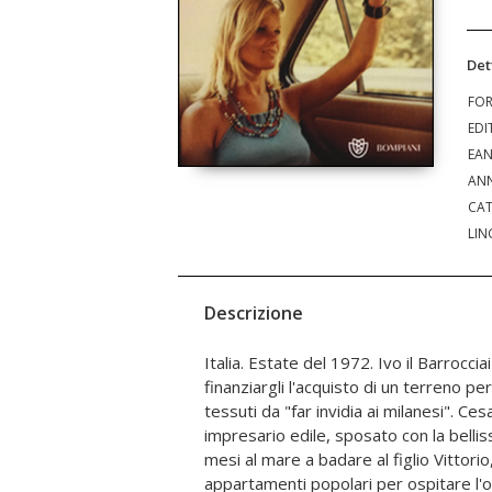
Det
FO
EDI
EA
ANN
CAT
LIN
Descrizione
Italia. Estate del 1972. Ivo il Barrocci
di un fanciullo, alla conquista del
finanziargli l'acquisto di un terreno pe
d'America. Il Vezzosi, a sua volta, 
tessuti da "far invidia ai milanesi". Ce
costruzione: una commissione che può valer
impresario edile, sposato con la bellis
sua famiglia, e anche di qualche pare
mesi al mare a badare al figlio Vittorio
E mentre la fabbrica si va edificando, glorios
appartamenti popolari per ospitare l'o
sogno che l'ha voluta creare, mentre quei