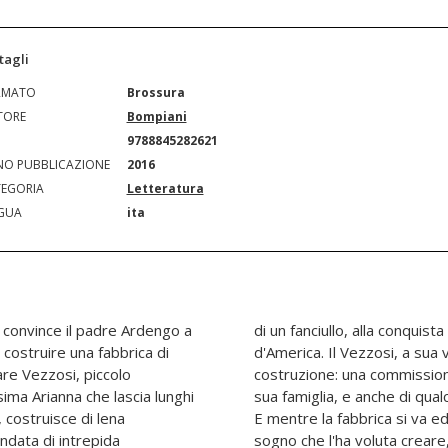
tagli
RMATO
Brossura
TORE
Bompiani
N
9788845282621
O PUBBLICAZIONE
2016
EGORIA
Letteratura
GUA
ita
ai convince il padre Ardengo a
 mercato tessile d'Europa e
r costruire una fabbrica di
incarica Citarella della
sare Vezzosi, piccolo
e il futuro suo, della
sima Arianna che lascia lunghi
nte rimasto ad Ariano Irpino.
, costruisce di lena
a ed eccessiva come il
ndata di intrepida
 tessuti iniziano a