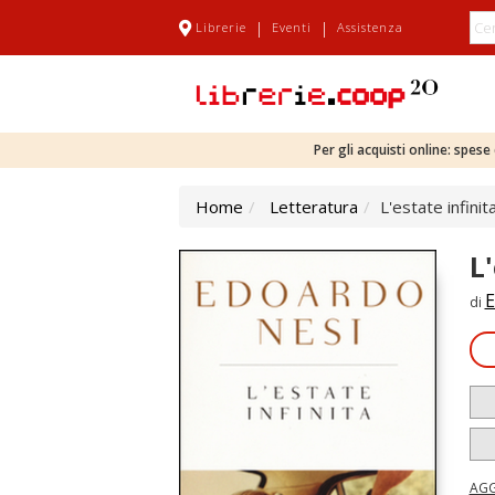
|
|
Librerie
Eventi
Assistenza
Per gli acquisti online: spes
Home
Letteratura
L'estate infinit
L
E
di
AGG