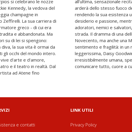
rpios si celebrano le nozze
 al Covent Garden, la Callas
Jackie Kennedy, la vedova del
ine che incarna in scena,
seggia champagne in
epico di ambizione,
effirelli. La sua carriera di
 lei vorticano calunniatori e
armatore greco - di cui era
ci e fedelissimi compagni di
a tradita e abbandonata. Ma
 più grandi e tragiche del
i su di lei si spengono:
ita, intima, piena di
 diva, la sua vita è ormai da
 ardente eppure dalla penna
i gli occhi del mondo intero.
isce il ritratto di una diva
 vive d'arte e d'amore,
resa eppure in grado di
tro e il teatro in realtà. Dal
comunicare tutto, cuore a cu
artista ad Atene fino
RVIZI
LINK UTILI
istenza e contatti
Privacy Policy