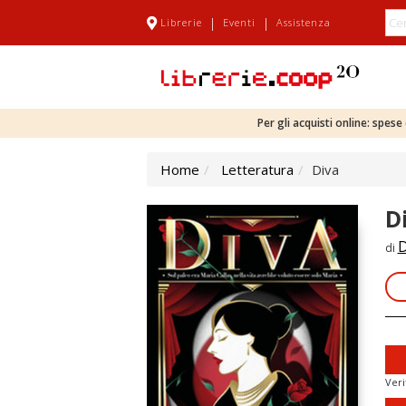
|
|
Librerie
Eventi
Assistenza
Per gli acquisti online: spes
Home
Letteratura
Diva
D
D
di
Veri