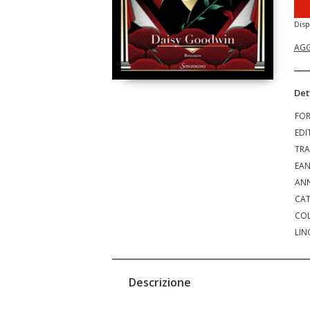
Disp
AGG
Det
FO
EDI
TRA
EA
ANN
CAT
COL
LIN
Descrizione