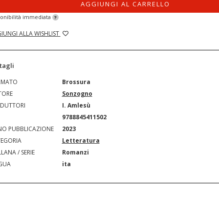
AGGIUNGI AL CARRELLO
onibilità immediata
?
IUNGI ALLA WISHLIST
tagli
RMATO
Brossura
TORE
Sonzogno
DUTTORI
I. Amlesù
N
9788845411502
O PUBBLICAZIONE
2023
EGORIA
Letteratura
LANA / SERIE
Romanzi
GUA
ita