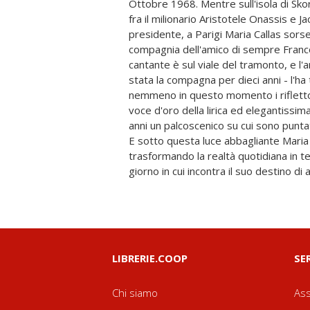
Ottobre 1968. Mentre sull'isola di Sko
all'ultima, sensazionale recita di Tosca
fra il milionario Aristotele Onassis e 
arderà dello stesso fuoco delle ero
presidente, a Parigi Maria Callas sor
rendendo la sua esistenza un racconto 
compagnia dell'amico di sempre Franco Z
desiderio e passione, mentre intorno a
cantante è sul viale del tramonto, e l'
adoratori, nemici e salvatori, falsi ami
stata la compagna per dieci anni - l'h
strada. Il dramma di una delle stelle
nemmeno in questo momento i riflettor
Novecento, ma anche una Maria ined
voce d'oro della lirica ed elegantissima
sentimento e fragilità: in un romanzo
anni un palcoscenico su cui sono puntat
leggerissima, Daisy Goodwin ci restitu
E sotto questa luce abbagliante Maria
irresistibilmente umana, spesso incomp
trasformando la realtà quotidiana in tea
giorno in cui incontra il suo destino di 
LIBRERIE.COOP
SE
Chi siamo
Ass