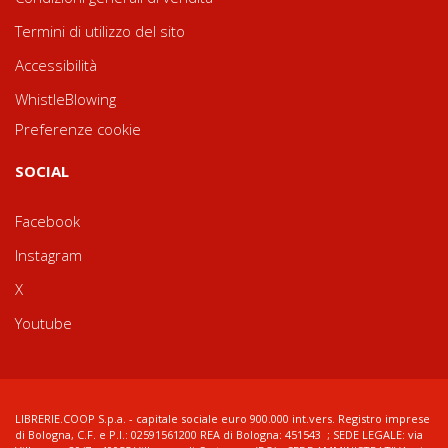
Termini di utilizzo del sito
Accessibilità
WhistleBlowing
Preferenze cookie
SOCIAL
Facebook
Instagram
X
Youtube
LIBRERIE.COOP S.p.a. - capitale sociale euro 900.000 int.vers. Registro imprese
di Bologna, C.F. e P.I.: 02591561200 REA di Bologna: 451543 ; SEDE LEGALE: via