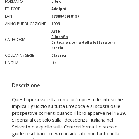
FORMATO
Libro
EDITORE
Adelphi
EAN
9788845910197
ANNO PUBBLICAZIONE
1993
Arte
Filosofia
CATEGORIA
Critica e storia della letteratura
Storia
COLLANA / SERIE
Classici
LINGUA
ita
Descrizione
Quest'opera va letta come un'impresa di sintesi che
implica il giudizio su tutta un'epoca e si scosta dalle
prospettive correnti quando il libro apparve nel 1929.
Si pensi al capitolo sulla "decadenza" italiana nel
Seicento e a quello sulla Controriforma. Lo stesso
giudizio sul barocco va considerato non tanto nella