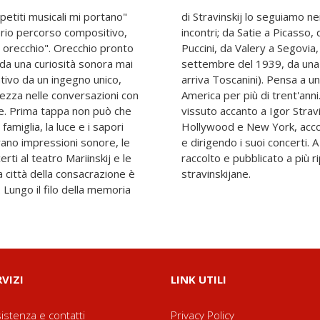
etiti musicali mi portano"
 viaggi, in una girandola di
oprio percorso compositivo,
 a D'Annunzio, da Matisse a
o orecchio". Orecchio pronto
llo sbarco a New York, nel
i da una curiosità sonora mai
profughi (la stessa su cui
ativo da un ingegno unico,
 di pochi mesi: rimarrà in
ezza nelle conversazioni con
 Craft per oltre vent'anni ha
e. Prima tappa non può che
2-1971) e alla moglie Vera a
famiglia, la luce e i sapori
il compositore in tournée
orano impressioni sonore, le
re dagli anni Cinquanta ha
rti al teatro Mariinskij e le
e conversazioni e memorie
a città della consacrazione è
stravinskijane.
. Lungo il filo della memoria
RVIZI
LINK UTILI
istenza e contatti
Privacy Policy