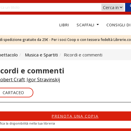
LIBRI
SCAFFALI
CONSIGLI D
e di spedizione gratuite da 25€ - Per i soci Coop o con tessera fedeltà Librerie.c
pettacolo
Musica e Spartiti
Ricordi e commenti
icordi e commenti
obert Craft
Igor Stravinskij
,
CARTACEO
PRENOTA UNA COPIA
fica la disponibilità nella tua libreria