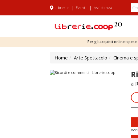
|
|
Librerie
Eventi
Assistenza
Per gli acquisti online: spes
Home
Arte Spettacolo
Cinema e s
R
R
di
Veri