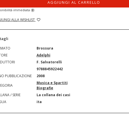
AGGIUNGI AL CARRELLO
onibilità immediata
?
IUNGI ALLA WISHLIST
tagli
RMATO
Brossura
TORE
Adelphi
DUTTORI
F. Salvatorelli
N
9788845922442
O PUBBLICAZIONE
2008
Musica e Spartiti
EGORIA
Biografie
LANA / SERIE
La collana dei casi
GUA
ita