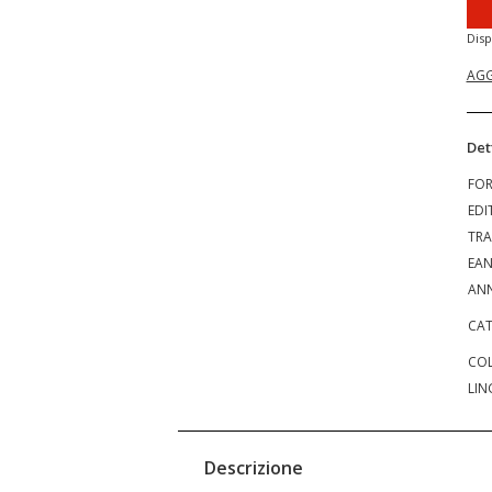
Disp
AGG
Det
FO
EDI
TRA
EA
ANN
CAT
COL
LIN
Descrizione