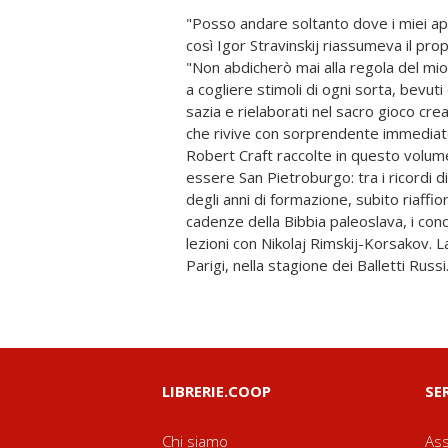
"Posso andare soltanto dove i miei app
di Stravinskij lo seguiamo nei continui
così Igor Stravinskij riassumeva il pr
incontri; da Satie a Picasso, da Proust
"Non abdicherò mai alla regola del mi
Puccini, da Valery a Segovia, fino a
a cogliere stimoli di ogni sorta, bevut
settembre del 1939, da una nave di 
sazia e rielaborati nel sacro gioco cre
arriva Toscanini). Pensa a un soggiorno
che rivive con sorprendente immediat
America per più di trent'anni. Robert
Robert Craft raccolte in questo volum
vissuto accanto a Igor Stravinskij (188
essere San Pietroburgo: tra i ricordi di 
Hollywood e New York, accompagnando 
degli anni di formazione, subito riaffi
e dirigendo i suoi concerti. A parti
cadenze della Bibbia paleoslava, i conce
raccolto e pubblicato a più ripres
lezioni con Nikolaj Rimskij-Korsakov. L
Parigi, nella stagione dei Balletti Russi
LIBRERIE.COOP
SE
Chi siamo
Ass