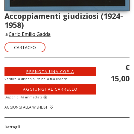
Accoppiamenti giudiziosi (1924-
1958)
Carlo Emilio Gadda
di
CARTACEO
€
PRENOTA UNA COPIA
15,00
Verifica la disponibilità nella tua libreria
AGGIUNGI AL CARRELLO
Disponibilità immediata
?
AGGIUNGI ALLA WISHLIST
Dettagli