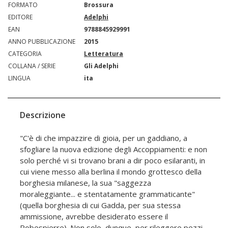
FORMATO
Brossura
EDITORE
Adelphi
EAN
9788845929991
ANNO PUBBLICAZIONE
2015
CATEGORIA
Letteratura
COLLANA / SERIE
Gli Adelphi
LINGUA
ita
Descrizione
"C'è di che impazzire di gioia, per un gaddiano, a
sfogliare la nuova edizione degli Accoppiamenti: e non
solo perché vi si trovano brani a dir poco esilaranti, in
cui viene messo alla berlina il mondo grottesco della
borghesia milanese, la sua "saggezza
moraleggiante... e stentatamente grammaticante"
(quella borghesia di cui Gadda, per sua stessa
ammissione, avrebbe desiderato essere il
Robespierre). Non solo, dunque, per rileggere pezzi