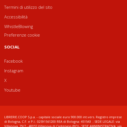
Termini di utilizzo del sito
Accessibilità
WhistleBlowing
Preferenze cookie
SOCIAL
Facebook
Instagram
X
Youtube
LIBRERIE.COOP S.p.a. - capitale sociale euro 900.000 int.vers. Registro imprese
di Bologna, C.F. e P.I.: 02591561200 REA di Bologna: 451543 ; SEDE LEGALE: via
Villanova, 29/7 - 40055 Villanova di Castenaso (BO) - SEDE AMMINISTRATIVA: via