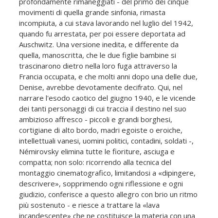
profondamente rimaneggiati - del primo dei cinque
movimenti di quella grande sinfonia, rimasta
incompiuta, a cui stava lavorando nel luglio del 1942,
quando fu arrestata, per poi essere deportata ad
Auschwitz. Una versione inedita, e differente da
quella, manoscritta, che le due figlie bambine si
trascinarono dietro nella loro fuga attraverso la
Francia occupata, e che molti anni dopo una delle due,
Denise, avrebbe devotamente decifrato. Qui, nel
narrare l'esodo caotico del giugno 1940, e le vicende
dei tanti personaggi di cui traccia il destino nel suo
ambizioso affresco - piccoli e grandi borghesi,
cortigiane di alto bordo, madri egoiste o eroiche,
intellettuali vanesi, uomini politici, contadini, soldati -,
Némirovsky elimina tutte le fioriture, asciuga e
compatta; non solo: ricorrendo alla tecnica del
montaggio cinematografico, limitandosi a «dipingere,
descrivere», sopprimendo ogni riflessione e ogni
giudizio, conferisce a questo allegro con brio un ritmo
più sostenuto - e riesce a trattare la «lava
incandescente» che ne costituisce la materia con una