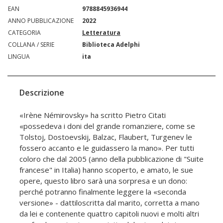
EAN
9788845936944
ANNO PUBBLICAZIONE
2022
CATEGORIA
Letteratura
COLLANA / SERIE
Biblioteca Adelphi
LINGUA
ita
Descrizione
«Irène Némirovsky» ha scritto Pietro Citati
«possedeva i doni del grande romanziere, come se
Tolstoj, Dostoevskij, Balzac, Flaubert, Turgenev le
fossero accanto e le guidassero la mano». Per tutti
coloro che dal 2005 (anno della pubblicazione di "Suite
francese" in Italia) hanno scoperto, e amato, le sue
opere, questo libro sarà una sorpresa e un dono:
perché potranno finalmente leggere la «seconda
versione» - dattiloscritta dal marito, corretta a mano
da lei e contenente quattro capitoli nuovi e molti altri