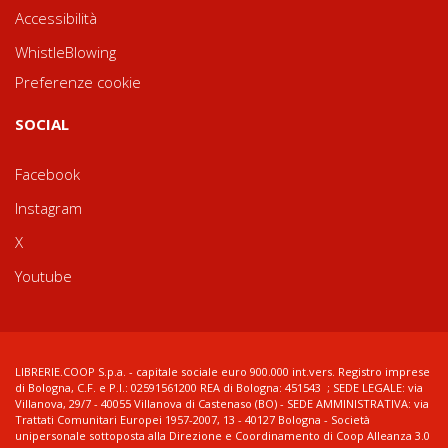
Accessibilità
WhistleBlowing
Preferenze cookie
SOCIAL
Facebook
Instagram
X
Youtube
LIBRERIE.COOP S.p.a. - capitale sociale euro 900.000 int.vers. Registro imprese
di Bologna, C.F. e P.I.: 02591561200 REA di Bologna: 451543 ; SEDE LEGALE: via
Villanova, 29/7 - 40055 Villanova di Castenaso (BO) - SEDE AMMINISTRATIVA: via
Trattati Comunitari Europei 1957-2007, 13 - 40127 Bologna - Società
unipersonale sottoposta alla Direzione e Coordinamento di Coop Alleanza 3.0