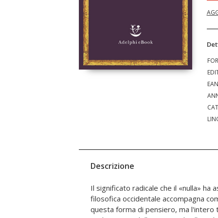
AGG
Det
FO
EDI
EA
ANN
CAT
LIN
Descrizione
Il significato radicale che il «nulla» ha 
partire da "La Struttura originaria" (1958
filosofica occidentale accompagna co
terra" (2011): a tali due opere, e alla se
questa forma di pensiero, ma l'intero tr
ricollega "Intorno al senso del nulla"