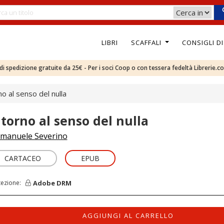
LIBRI
SCAFFALI
CONSIGLI D
e di spedizione gratuite da 25€ - Per i soci Coop o con tessera fedeltà Librerie.c
no al senso del nulla
ntorno al senso del nulla
manuele Severino
CARTACEO
EPUB
Adobe DRM
tezione:
AGGIUNGI AL CARRELLO