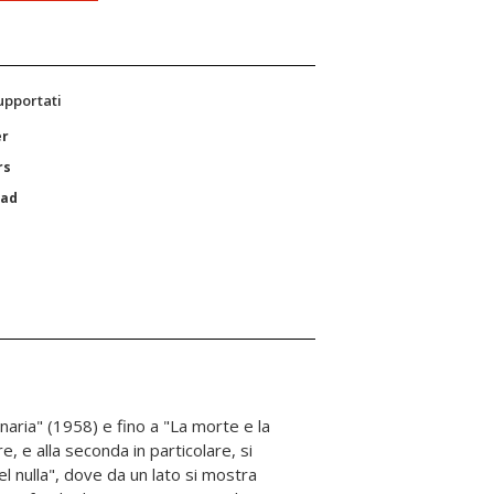
supportati
er
rs
Pad