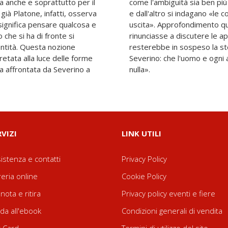
ba anche e soprattutto per il
a di quanto possa sembrare
à Platone, infatti, osserva
he rendono possibile la via di
 significa pensare qualcosa e
 necessario, giacché se si
 che si ha di fronte si
ate dal senso del nulla
entità. Questa nozione
i fondo del pensiero di
etata alla luce delle forme
e «sono da sempre salvi dal
ta affrontata da Severino a
nulla».
RVIZI
LINK UTILI
istenza e contatti
Privacy Policy
reria online
Cookie Policy
nota e ritira
Privacy policy eventi e fiere
da all'ebook
Condizioni generali di vendita