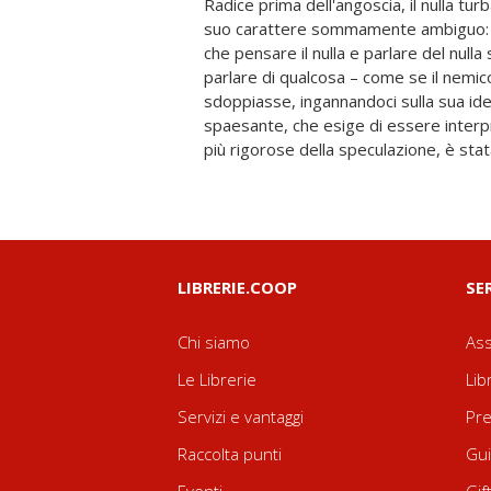
Radice prima dell'angoscia, il nulla tur
come l'ambiguità sia ben più profond
suo carattere sommamente ambiguo: gi
e dall'altro si indagano «le condizioni c
che pensare il nulla e parlare del nulla
uscita». Approfondimento quanto mai
parlare di qualcosa – come se il nemico
rinunciasse a discutere le aporie suscit
sdoppiasse, ingannandoci sulla sua id
resterebbe in sospeso la stessa tesi d
spaesante, che esige di essere interpr
Severino: che l'uomo e ogni altro ent
più rigorose della speculazione, è sta
LIBRERIE.COOP
SE
Chi siamo
Ass
Le Librerie
Lib
Servizi e vantaggi
Pre
Raccolta punti
Gui