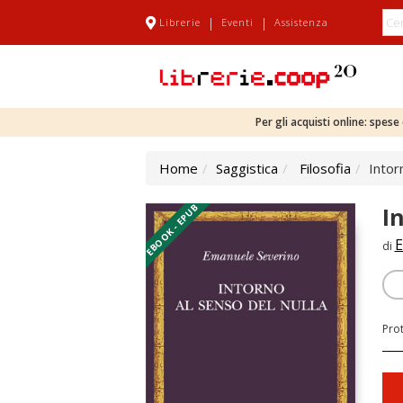
|
|
Librerie
Eventi
Assistenza
Per gli acquisti online: spes
Home
Saggistica
Filosofia
Intor
EBOOK - EPUB
I
E
di
Pro