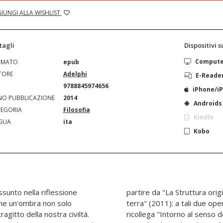
IUNGI ALLA WISHLIST
tagli
Dispositivi 
Comput
RMATO
epub
TORE
Adelphi
E-Reade
N
9788845974656
iPhone/i
O PUBBLICAZIONE
2014
Androids
EGORIA
Filosofia
Kindle
GUA
ita
Kobo
assunto nella riflessione
) e fino a "La morte e la
me un'ombra non solo
conda in particolare, si
agitto della nostra civiltà.
, dove da un lato si mostra