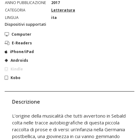
ANNO PUBBLICAZIONE
2017
CATEGORIA
Letteratura
LINGUA
ita
Dispositivi supportati
Computer
E-Readers
iPhone/iPad
Androids
Kindle
Kobo
Descrizione
L’origine della musicalità che tutti av­ver­tono in Sebald
colta nelle tracce auto­biografiche di questa piccola
raccolta di prose e di versi: un’infanzia nella Ger­mania
postbellica, una giovi­nezza in cui vanno gemmando