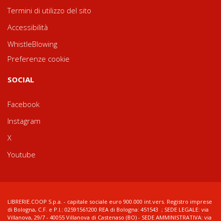
Termini di utilizzo del sito
Accessibilità
WhistleBlowing
Preferenze cookie
SOCIAL
Facebook
Instagram
X
Youtube
LIBRERIE.COOP S.p.a. - capitale sociale euro 900.000 int.vers. Registro imprese
di Bologna, C.F. e P.I.: 02591561200 REA di Bologna: 451543 ; SEDE LEGALE: via
Villanova, 29/7 - 40055 Villanova di Castenaso (BO) - SEDE AMMINISTRATIVA: via