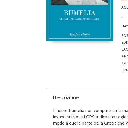
AGG
Det
FO
EDI
EA
ANN
CAT
LIN
Descrizione
Il nome Rumelia non compare sulle ma
avamposti in una landa polare». Poi certo è
invano sui vostri GPS: indica una regi
più pericolosa in­vasione dai tempi di S
modo a quella parte della Grecia che va
raggiungono in superstrada. Ma la Grec