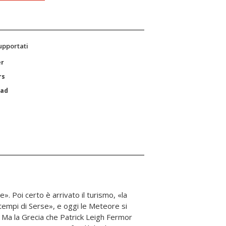
supportati
er
rs
Pad