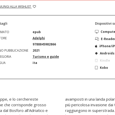
IUNGI ALLA WISHLIST
tagli
Dispositivi 
Comput
RMATO
epub
TORE
Adelphi
E-Reade
N
9788845982866
iPhone/i
O PUBBLICAZIONE
2021
Androids
EGORIA
Turismo e guide
Kindle
GUA
ita
Kobo
p­pe, e lo cerchereste
 arrivato il turismo, «la
one che corrisponde gros­so
erse», e oggi le Me­teore si
 dal Bosforo all’Adriatico e
ia che Patrick Leigh Fermor