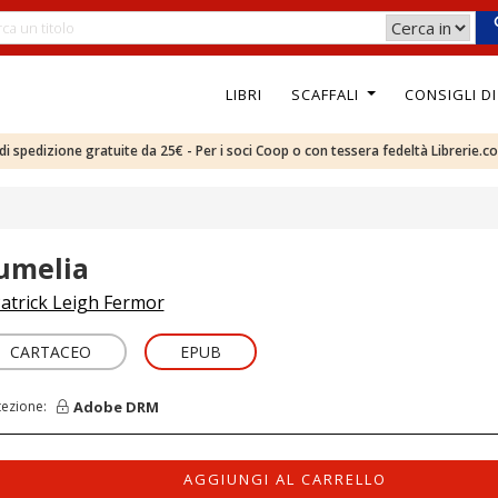
LIBRI
SCAFFALI
CONSIGLI D
e di spedizione gratuite da 25€ - Per i soci Coop o con tessera fedeltà Librerie.c
umelia
atrick Leigh Fermor
CARTACEO
EPUB
Adobe DRM
tezione:
AGGIUNGI AL CARRELLO