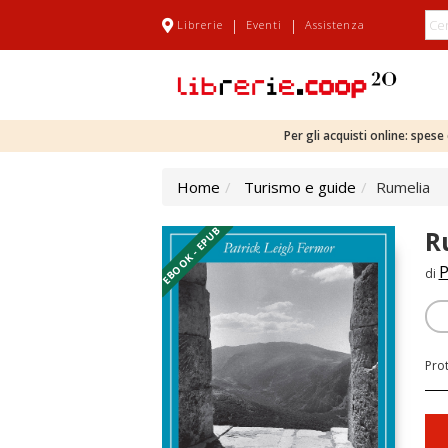
|
|
Librerie
Eventi
Assistenza
Per gli acquisti online: spes
Home
Turismo e guide
Rumelia
EBOOK - EPUB
R
P
di
Pro