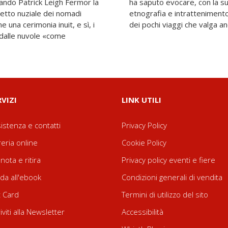
uando Patrick Leigh Fermor la
istione in­confondibile di
hetto nuziale dei nomadi
ntatta nei suoi libri – uno
 una cerimonia inuit, e sì, i
dei pochi viaggi che valga an
dalle nuvole «come
RVIZI
LINK UTILI
istenza e contatti
Privacy Policy
reria online
Cookie Policy
nota e ritira
Privacy policy eventi e fiere
da all'ebook
Condizioni generali di vendita
t Card
Termini di utilizzo del sito
riviti alla Newsletter
Accessibilità