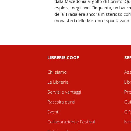
dalla Macedo­nia al golfo di Corinto. Q
ha sa­puto evocare, con la sua comm
esplora, negli anni Cin­quanta, un banc
etnografia e intrattenimen­to, sopravvive i
della Tracia era ancora misterioso come
monasteri delle Meteore spuntavano 
LIBRERIE.COOP
SE
Chi siamo
Ass
Le Librerie
Lib
Servizi e vantaggi
Pre
Raccolta punti
Gui
Eventi
Gif
Collaborazioni e Festival
Isc