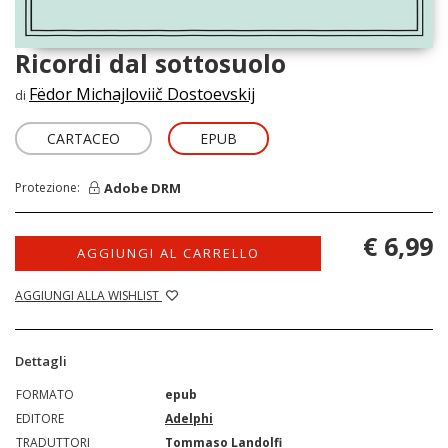
Ricordi dal sottosuolo
Fëdor Michajloviič Dostoevskij
di
CARTACEO
EPUB
Adobe DRM
Protezione:
€ 6,99
AGGIUNGI AL CARRELLO
AGGIUNGI ALLA WISHLIST
Dettagli
FORMATO
epub
EDITORE
Adelphi
TRADUTTORI
Tommaso Landolfi