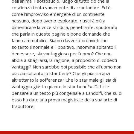
dell’anima: il sottosuolo, luogo di tutto ciò che la
coscienza tenta vanamente di accantonare. Ed è
come l’improvviso emergere di un continente:
nessuno, dopo averlo esplorato, riuscirà più a
dimenticare la voce stridula, penetrante, spudorata
che parla in queste pagine e pone domande che
fanno ammutolire. Siamo davvero «convinti che
soltanto il normale e il positivo, insomma soltanto il
benessere, sia vantaggioso per l’uomo? Che non
abbia a sbagliarsi, la ragione, a proposito di codesti
vantaggi? Non sarebbe poi possibile che all’uomo non
piaccia soltanto lo star bene? Che gli piaccia anzi
altrettanto la sofferenza? Che lo star male gli sia di
vantaggio giusto quanto lo star bene?». Difficile
pensare a un testo più congeniale a Landolfi, che su di
esso ha dato una prova magistrale della sua arte di
traduttore.