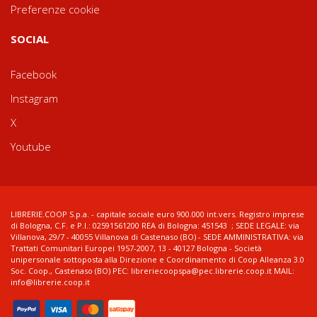
Preferenze cookie
SOCIAL
Facebook
Instagram
X
Youtube
LIBRERIE.COOP S.p.a. - capitale sociale euro 900.000 int.vers. Registro imprese
di Bologna, C.F. e P.I.: 02591561200 REA di Bologna: 451543 ; SEDE LEGALE: via
Villanova, 29/7 - 40055 Villanova di Castenaso (BO) - SEDE AMMINISTRATIVA: via
Trattati Comunitari Europei 1957-2007, 13 - 40127 Bologna - Società
unipersonale sottoposta alla Direzione e Coordinamento di Coop Alleanza 3.0
Soc. Coop., Castenaso (BO) PEC: libreriecoopspa@pec.librerie.coop.it MAIL:
info@librerie.coop.it