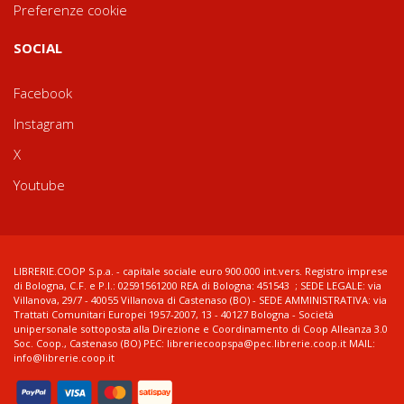
Preferenze cookie
SOCIAL
Facebook
Instagram
X
Youtube
LIBRERIE.COOP S.p.a. - capitale sociale euro 900.000 int.vers. Registro imprese
di Bologna, C.F. e P.I.: 02591561200 REA di Bologna: 451543 ; SEDE LEGALE: via
Villanova, 29/7 - 40055 Villanova di Castenaso (BO) - SEDE AMMINISTRATIVA: via
Trattati Comunitari Europei 1957-2007, 13 - 40127 Bologna - Società
unipersonale sottoposta alla Direzione e Coordinamento di Coop Alleanza 3.0
Soc. Coop., Castenaso (BO) PEC: libreriecoopspa@pec.librerie.coop.it MAIL:
info@librerie.coop.it