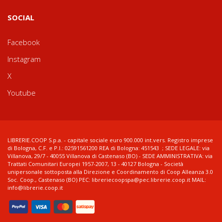
SOCIAL
Facebook
Instagram
X
Youtube
LIBRERIE.COOP S.p.a. - capitale sociale euro 900.000 int.vers. Registro imprese
di Bologna, C.F. e P.I.: 02591561200 REA di Bologna: 451543 ; SEDE LEGALE: via
Villanova, 29/7 - 40055 Villanova di Castenaso (BO) - SEDE AMMINISTRATIVA: via
Trattati Comunitari Europei 1957-2007, 13 - 40127 Bologna - Società
unipersonale sottoposta alla Direzione e Coordinamento di Coop Alleanza 3.0
Soc. Coop., Castenaso (BO) PEC: libreriecoopspa@pec.librerie.coop.it MAIL:
info@librerie.coop.it