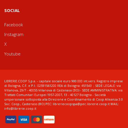
SOCIAL
Facebook
Instagram
X
Youtube
LIBRERIE.COOP S.p.a. - capitale sociale euro 900.000 int.vers. Registro imprese
di Bologna, C.F. e P.I.: 02591561200 REA di Bologna: 451543 ; SEDE LEGALE: via
Villanova, 29/7 - 40055 Villanova di Castenaso (BO) - SEDE AMMINISTRATIVA: via
Trattati Comunitari Europei 1957-2007, 13 - 40127 Bologna - Società
unipersonale sottoposta alla Direzione e Coordinamento di Coop Alleanza 3.0
Soc. Coop., Castenaso (BO) PEC: libreriecoopspa@pec.librerie.coop.it MAIL:
info@librerie.coop.it