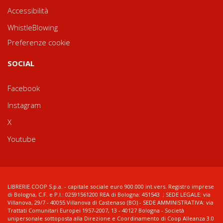
Accessibilità
WhistleBlowing
Preferenze cookie
SOCIAL
Facebook
Instagram
X
Youtube
LIBRERIE.COOP S.p.a. - capitale sociale euro 900.000 int.vers. Registro imprese
di Bologna, C.F. e P.I.: 02591561200 REA di Bologna: 451543 ; SEDE LEGALE: via
Villanova, 29/7 - 40055 Villanova di Castenaso (BO) - SEDE AMMINISTRATIVA: via
Trattati Comunitari Europei 1957-2007, 13 - 40127 Bologna - Società
unipersonale sottoposta alla Direzione e Coordinamento di Coop Alleanza 3.0