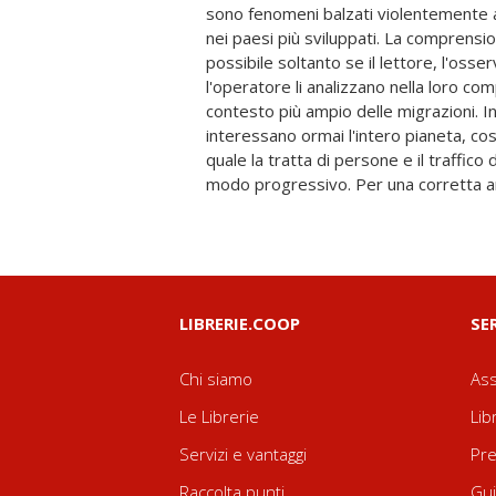
sono fenomeni balzati violentemente a
sociologica deve aprirsi al sapere giurid
nei paesi più sviluppati. La comprensio
investigativo e giudiziario deve confrontar
possibile soltanto se il lettore, l'osse
culturale, psicologico e sociale. Obiettiv
l'operatore li analizzano nella loro com
quello di fornire un'illustrazione multi
contesto più ampio delle migrazioni. Inf
possa essere di ausilio per una vasta 
interessano ormai l'intero pianeta, cos
operatori del settore sociale, funzionar
quale la tratta di persone e il traffico 
modo progressivo. Per una corretta an
LIBRERIE.COOP
SE
Chi siamo
Ass
Le Librerie
Lib
Servizi e vantaggi
Pre
Raccolta punti
Gui