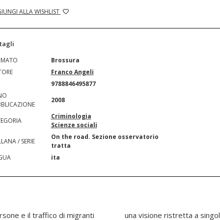
IUNGI ALLA WISHLIST
tagli
RMATO
Brossura
TORE
Franco Angeli
N
9788846495877
NO
2008
BLICAZIONE
Criminologia
EGORIA
Scienze sociali
On the road. Sezione osservatorio
LANA / SERIE
tratta
GUA
ita
ersone e il traffico di migranti
 professionali. La conoscenza