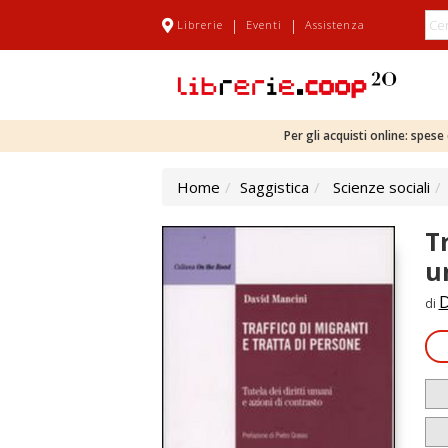
|
|
Librerie
Eventi
Assistenza
Per gli acquisti online: spes
Home
Saggistica
Scienze sociali
T
u
D
di