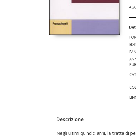
AGG
Det
FO
EDI
EA
AN
PUB
CAT
COL
LIN
Descrizione
Negli ultimi quindici anni, la tratta di p
una visione ristretta a singoli ambiti