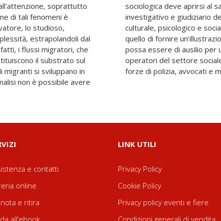
ll'attenzione, soprattutto
ico e viceversa; l'approccio
ne di tali fenomeni è
si con quello economico,
rvatore, lo studioso,
o del presente libro è
plessità, estrapolandoli dal
disciplinare dei fenomeni che
atti, i flussi migratori, che
platea di lettori, tra cui,
tituiscono il substrato sul
i pubblici, operatori delle
di migranti si sviluppano in
forze di polizia, avvocati e m
alisi non è possibile avere
RVIZI
LINK UTILI
istenza e contatti
Privacy Policy
reria online
Cookie Policy
nota e ritira
Privacy policy eventi e fiere
da all'ebook
Condizioni generali di vendita