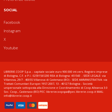
SOCIAL
Facebook
Instagram
X
Youtube
LIBRERIE.COOP S.p.a. - capitale sociale euro 900.000 int.vers. Registro imprese
di Bologna, C.F. e P.I.: 02591561200 REA di Bologna: 451543 ; SEDE LEGALE: via
Villanova, 29/7 - 40055 Villanova di Castenaso (BO) - SEDE AMMINISTRATIVA: via
Trattati Comunitari Europei 1957-2007, 13 - 40127 Bologna - Società
unipersonale sottoposta alla Direzione e Coordinamento di Coop Alleanza 3.0
Soc. Coop., Castenaso (BO) PEC: libreriecoopspa@pec.librerie.coop.it MAIL:
info@librerie.coop.it