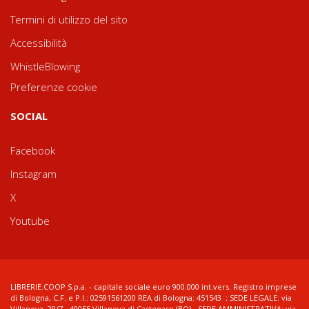
Termini di utilizzo del sito
Accessibilità
WhistleBlowing
Preferenze cookie
SOCIAL
Facebook
Instagram
X
Youtube
LIBRERIE.COOP S.p.a. - capitale sociale euro 900.000 int.vers. Registro imprese
di Bologna, C.F. e P.I.: 02591561200 REA di Bologna: 451543 ; SEDE LEGALE: via
Villanova, 29/7 - 40055 Villanova di Castenaso (BO) - SEDE AMMINISTRATIVA: via