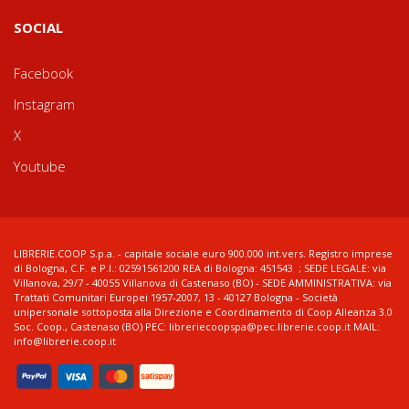
SOCIAL
Facebook
Instagram
X
Youtube
LIBRERIE.COOP S.p.a. - capitale sociale euro 900.000 int.vers. Registro imprese
di Bologna, C.F. e P.I.: 02591561200 REA di Bologna: 451543 ; SEDE LEGALE: via
Villanova, 29/7 - 40055 Villanova di Castenaso (BO) - SEDE AMMINISTRATIVA: via
Trattati Comunitari Europei 1957-2007, 13 - 40127 Bologna - Società
unipersonale sottoposta alla Direzione e Coordinamento di Coop Alleanza 3.0
Soc. Coop., Castenaso (BO) PEC: libreriecoopspa@pec.librerie.coop.it MAIL:
info@librerie.coop.it