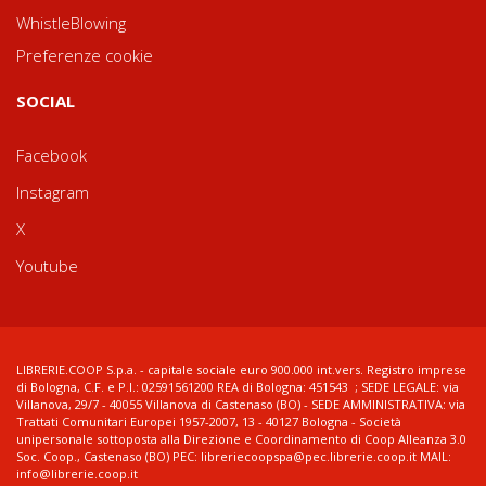
WhistleBlowing
Preferenze cookie
SOCIAL
Facebook
Instagram
X
Youtube
LIBRERIE.COOP S.p.a. - capitale sociale euro 900.000 int.vers. Registro imprese
di Bologna, C.F. e P.I.: 02591561200 REA di Bologna: 451543 ; SEDE LEGALE: via
Villanova, 29/7 - 40055 Villanova di Castenaso (BO) - SEDE AMMINISTRATIVA: via
Trattati Comunitari Europei 1957-2007, 13 - 40127 Bologna - Società
unipersonale sottoposta alla Direzione e Coordinamento di Coop Alleanza 3.0
Soc. Coop., Castenaso (BO) PEC: libreriecoopspa@pec.librerie.coop.it MAIL:
info@librerie.coop.it