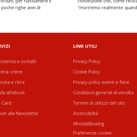
ordati, per riassumere il
ntico proverbio russo,
 poche righe anni di
"moriremo realmente quando 
RVIZI
LINK UTILI
istenza e contatti
Privacy Policy
reria online
Cookie Policy
nota e ritira
Privacy policy eventi e fiere
da all'ebook
Condizioni generali di vendita
t Card
Termini di utilizzo del sito
riviti alla Newsletter
Accessibilità
WhistleBlowing
Preferenze cookie