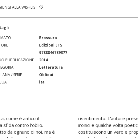
IUNGI ALLA WISHLIST
tagli
RMATO
Brossura
TORE
Edizioni ETS
N
9788846739377
O PUBBLICAZIONE
2014
EGORIA
Letteratura
LANA / SERIE
Obliqui
GUA
ita
ca, come è antico il
a di epitaffi, a volte
a sfida contro l'oblio.
loro concisione e arguzia
itto da ognuno di noi, ma è
enere letterario, nella