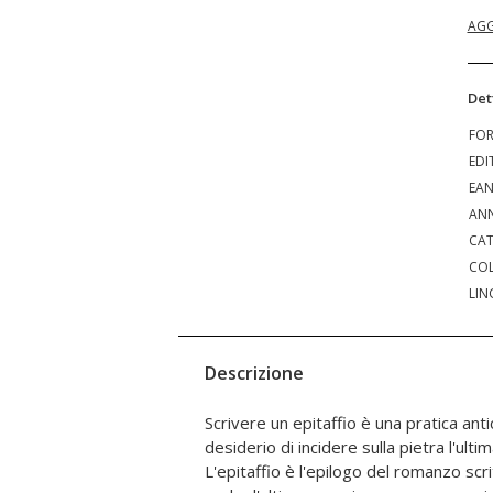
AGG
Det
FO
EDI
EA
ANN
CAT
COL
LIN
Descrizione
Scrivere un epitaffio è una pratica anti
risentimento. L'autore presenta una raccolt
desiderio di incidere sulla pietra l'ultim
ironici e qualche volta poetici, che per la 
L'epitaffio è l'epilogo del romanzo scr
costituiscono un vero e proprio g