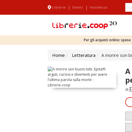
|
|
Librerie
Eventi
Assistenza
Per gli acquisti online: spes
Home
Letteratura
A morire son buo
A
p
F
di