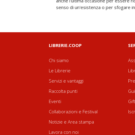
anche l'ultima occasione per essere ric
convinzione che, come recita un a
senso di un'esistenza o per sfogare in
LIBRERIE.COOP
SE
Chi siamo
Ass
Le Librerie
Lib
Servizi e vantaggi
Pre
Raccolta punti
Gui
Eventi
Gif
Collaborazioni e Festival
Isc
Notizie e Area stampa
Lavora con noi