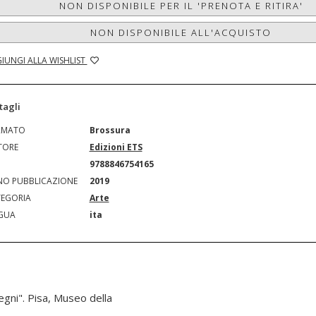
NON DISPONIBILE PER IL 'PRENOTA E RITIRA'
NON DISPONIBILE ALL'ACQUISTO
IUNGI ALLA WISHLIST
tagli
RMATO
Brossura
TORE
Edizioni ETS
N
9788846754165
O PUBBLICAZIONE
2019
EGORIA
Arte
GUA
ita
egni". Pisa, Museo della