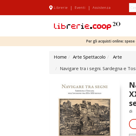
|
|
Librerie
Eventi
Assistenza
Per gli acquisti online: spes
Home
Arte Spettacolo
Arte
Navigare tra i segni. Sardegna e Tos
N
X
s
di