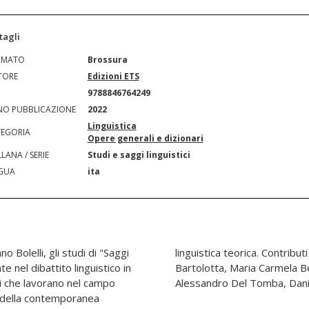
tagli
RMATO
Brossura
TORE
Edizioni ETS
N
9788846764249
O PUBBLICAZIONE
2022
Linguistica
EGORIA
Opere generali e dizionari
LANA / SERIE
Studi e saggi linguistici
GUA
ita
o Bolelli, gli studi di "Saggi
 Marco Mancini, Annamaria
e nel dibattito linguistico in
nuto, Harald Bichlmeier,
si che lavorano nel campo
Alessandro Del Tomba, Dani
e della contemporanea