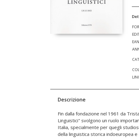
Det
FO
EDI
EA
ANN
CAT
COL
LIN
Descrizione
Fin dalla fondazione nel 1961 da Tristan
linguistica teorica. Contributi di:
Linguistici" svolgono un ruolo important
Bartolotta, Maria Carmela Benve
Italia, specialmente per quegli studio
della linguistica storica indoeuropea 