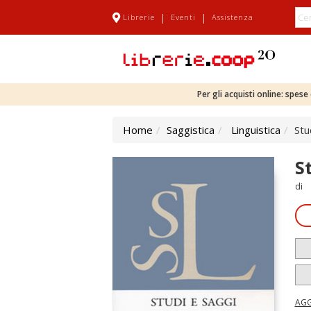
|
|
Librerie
Eventi
Assistenza
Per gli acquisti online: spes
Home
Saggistica
Linguistica
Stud
St
di
AGG