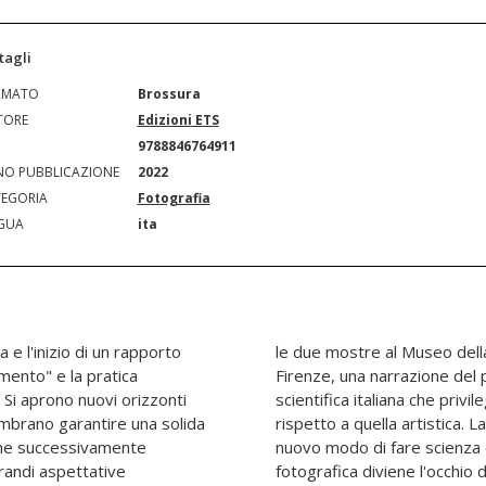
tagli
RMATO
Brossura
TORE
Edizioni ETS
N
9788846764911
O PUBBLICAZIONE
2022
EGORIA
Fotografia
GUA
ita
a e l'inizio di un rapporto
Pisa e al Museo Stibbert di
mento" e la pratica
lo della fotografia
. Si aprono nuovi orizzonti
spettiva storico-scientifica
sembrano garantire una solida
afia scientifica determina un
 che successivamente
il mondo; la macchina
grandi aspettative
ato che permette di