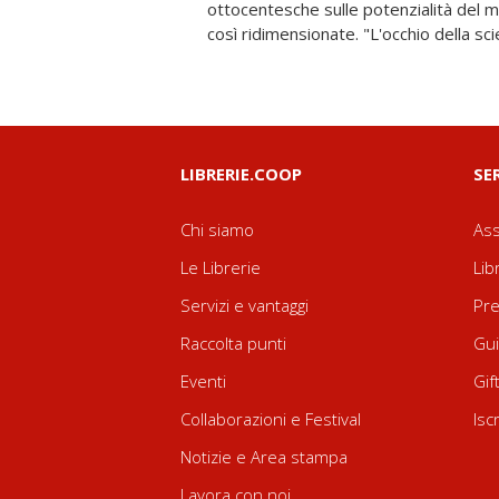
ottocentesche sulle potenzialità del 
così ridimensionate. "L'occhio della s
LIBRERIE.COOP
SE
Chi siamo
Ass
Le Librerie
Lib
Servizi e vantaggi
Pre
Raccolta punti
Gui
Eventi
Gif
Collaborazioni e Festival
Isc
Notizie e Area stampa
Lavora con noi