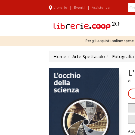
|
|
Librerie
Eventi
Assistenza
Per gli acquisti online: spes
Home
Arte Spettacolo
Fotografia
L
di
AGG