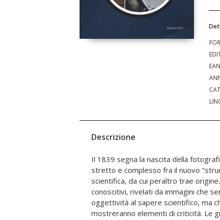
Det
FO
EDI
EA
ANN
CAT
LIN
Descrizione
Il 1839 segna la nascita della fotografi
le due mostre al Museo della Grafica di 
stretto e complesso fra il nuovo "stru
Firenze, una narrazione del primo seco
scientifica, da cui peraltro trae origine
scientifica italiana che privilegia la pro
conoscitivi, rivelati da immagini che 
rispetto a quella artistica. La fotogr
oggettività al sapere scientifico, ma
nuovo modo di fare scienza e di vedere 
mostreranno elementi di criticità. Le 
fotografica diviene l'occhio dello scienzi