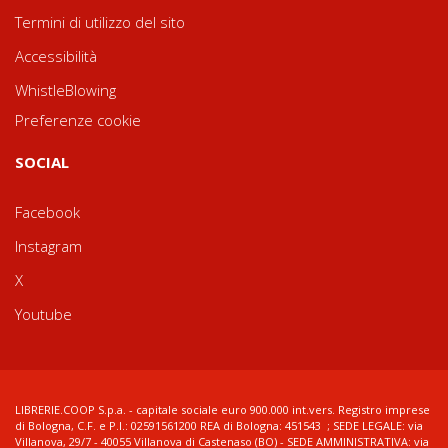
Termini di utilizzo del sito
Accessibilità
WhistleBlowing
Preferenze cookie
SOCIAL
Facebook
Instagram
X
Youtube
LIBRERIE.COOP S.p.a. - capitale sociale euro 900.000 int.vers. Registro imprese
di Bologna, C.F. e P.I.: 02591561200 REA di Bologna: 451543 ; SEDE LEGALE: via
Villanova, 29/7 - 40055 Villanova di Castenaso (BO) - SEDE AMMINISTRATIVA: via