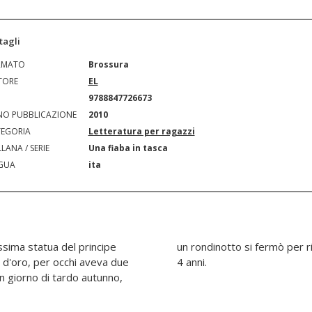
tagli
RMATO
Brossura
TORE
EL
N
9788847726673
O PUBBLICAZIONE
2010
EGORIA
Letteratura per ragazzi
LANA / SERIE
Una fiaba in tasca
GUA
ita
issima statua del principe
i piedi". Età di lettura: da
ie d'oro, per occhi aveva due
4 anni.
 un giorno di tardo autunno,