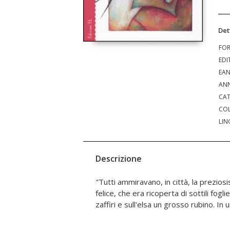
Det
FO
EDI
EA
ANN
CAT
COL
LIN
Descrizione
"Tutti ammiravano, in città, la prezios
un rondinotto si fermò per riposare ai suo
felice, che era ricoperta di sottili fogl
zaffiri e sull'elsa un grosso rubino. In