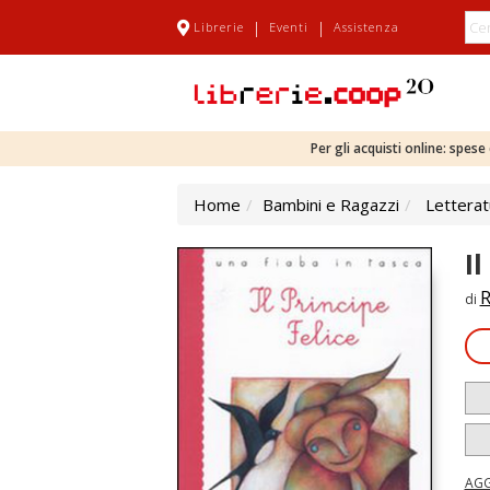
|
|
Librerie
Eventi
Assistenza
Per gli acquisti online: spes
Home
Bambini e Ragazzi
Letterat
Il
R
di
AGG