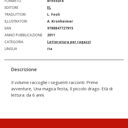
FORMATO
Brossura
EDITORE
EL
TRADUTTORI
L. Feoli
ILLUSTRATORI
A. Kronheimer
EAN
9788847727915
ANNO PUBBLICAZIONE
2011
CATEGORIA
Letteratura per ragazzi
LINGUA
ita
Descrizione
Il volume raccoglie i seguenti racconti: Prime
avventure, Una magica festa, Il piccolo drago. Età di
lettura: da 6 anni.