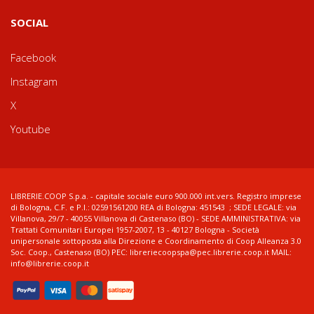
SOCIAL
Facebook
Instagram
X
Youtube
LIBRERIE.COOP S.p.a. - capitale sociale euro 900.000 int.vers. Registro imprese
di Bologna, C.F. e P.I.: 02591561200 REA di Bologna: 451543 ; SEDE LEGALE: via
Villanova, 29/7 - 40055 Villanova di Castenaso (BO) - SEDE AMMINISTRATIVA: via
Trattati Comunitari Europei 1957-2007, 13 - 40127 Bologna - Società
unipersonale sottoposta alla Direzione e Coordinamento di Coop Alleanza 3.0
Soc. Coop., Castenaso (BO) PEC: libreriecoopspa@pec.librerie.coop.it MAIL:
info@librerie.coop.it