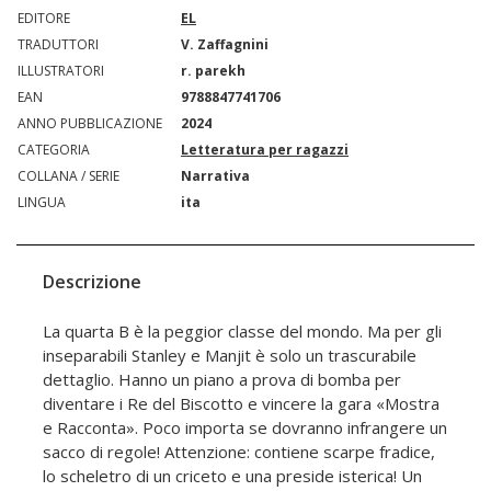
EDITORE
EL
TRADUTTORI
V. Zaffagnini
ILLUSTRATORI
r. parekh
EAN
9788847741706
ANNO PUBBLICAZIONE
2024
CATEGORIA
Letteratura per ragazzi
COLLANA / SERIE
Narrativa
LINGUA
ita
Descrizione
La quarta B è la peggior classe del mondo. Ma per gli
inseparabili Stanley e Manjit è solo un trascurabile
dettaglio. Hanno un piano a prova di bomba per
diventare i Re del Biscotto e vincere la gara «Mostra
e Racconta». Poco importa se dovranno infrangere un
sacco di regole! Attenzione: contiene scarpe fradice,
lo scheletro di un criceto e una preside isterica! Un