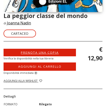
La peggior classe del mondo
Joanna Nadin
di
CARTACEO
€
PRENOTA UNA COPIA
12,90
Verifica la disponibilità nella tua libreria
AGGIUNGI AL CARRELLO
Disponibilità immediata
?
AGGIUNGI ALLA WISHLIST
Dettagli
FORMATO
Rilegato