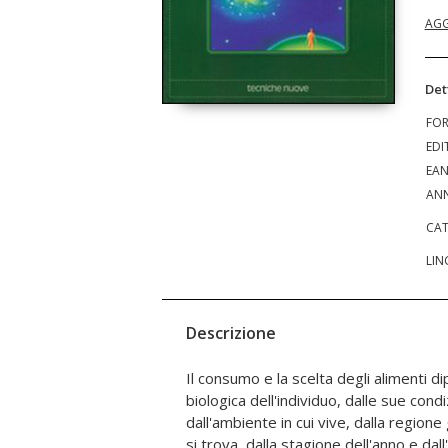
AGG
Det
FO
EDI
EA
ANN
CAT
LIN
Descrizione
Il consumo e la scelta degli alimenti d
energie assorbite attraverso di essa, un 
biologica dell'individuo, dalle sue condi
alla vita cellulare e al campo magnetico c
dall'ambiente in cui vive, dalla regione 
questo libro è quello di aiutare il le
si trova, dalla stagione dell'anno e dall
biologiche del suo organismo e forn