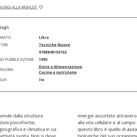
IUNGI ALLA WISHLIST
tagli
RMATO
Libro
TORE
Tecniche Nuove
N
9788848102162
O PUBBLICAZIONE
1995
Diete e Alimentazione
EGORIA
Cucina e nutrizione
GUA
ita
ipende dalla struttura
nutrimento equilibrato
zioni psicofisiche,
orporeo. Lo scopo di
geografica e climatica in cui
ttore a rispettare le regole
'attività svolta. Non si deve
ire oltre 200 ricette per