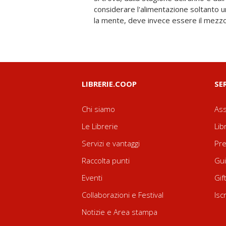
considerare l'alimentazione soltanto un
applicare praticamente i principi di
la mente, deve invece essere il mezzo 
LIBRERIE.COOP
SE
Chi siamo
Ass
Le Librerie
Lib
Servizi e vantaggi
Pre
Raccolta punti
Gui
Eventi
Gif
Collaborazioni e Festival
Isc
Notizie e Area stampa