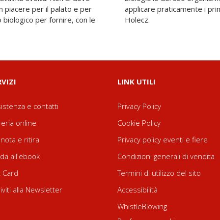
 piacere per il palato e per
 salute esposti dal dottor
biologico per fornire, con le
Holecz.
RVIZI
LINK UTILI
istenza e contatti
Privacy Policy
reria online
Cookie Policy
nota e ritira
Privacy policy eventi e fiere
da all'ebook
Condizioni generali di vendita
t Card
Termini di utilizzo del sito
riviti alla Newsletter
Accessibilità
WhistleBlowing