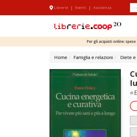
|
|
Librerie
Eventi
Assistenza
Per gli acquisti online: spes
Home
Famiglia e relazioni
Diete e
C
l
F
di