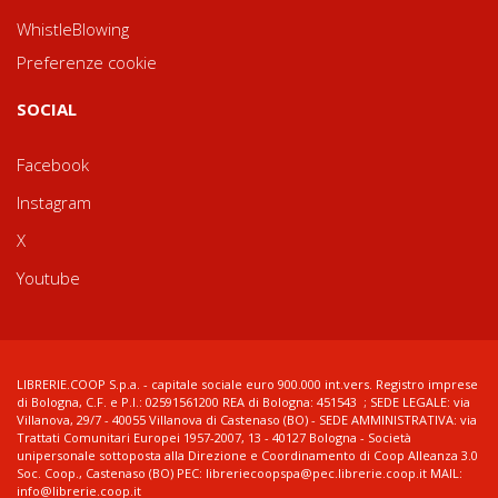
WhistleBlowing
Preferenze cookie
SOCIAL
Facebook
Instagram
X
Youtube
LIBRERIE.COOP S.p.a. - capitale sociale euro 900.000 int.vers. Registro imprese
di Bologna, C.F. e P.I.: 02591561200 REA di Bologna: 451543 ; SEDE LEGALE: via
Villanova, 29/7 - 40055 Villanova di Castenaso (BO) - SEDE AMMINISTRATIVA: via
Trattati Comunitari Europei 1957-2007, 13 - 40127 Bologna - Società
unipersonale sottoposta alla Direzione e Coordinamento di Coop Alleanza 3.0
Soc. Coop., Castenaso (BO) PEC: libreriecoopspa@pec.librerie.coop.it MAIL:
info@librerie.coop.it