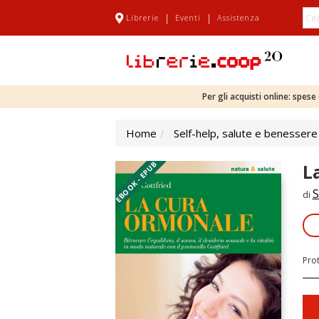
|
|
Librerie
Eventi
Assistenza
Per gli acquisti online: spes
Home
Self-help, salute e benessere
EBOOK - EPUB
L
S
di
Pro