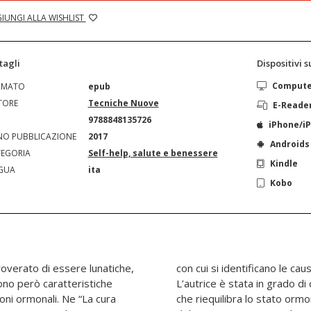
IUNGI ALLA WISHLIST
tagli
Dispositivi 
Comput
RMATO
epub
TORE
Tecniche Nuove
E-Reade
N
9788848135726
iPhone/i
O PUBBLICAZIONE
2017
Androids
EGORIA
Self-help, salute e benessere
Kindle
GUA
ita
Kobo
overato di essere lunatiche,
muni degli squilibri ormonali.
ono però caratteristiche
 piano di recupero mirato
oni ormonali. Ne “La cura
ristina le funzioni naturali