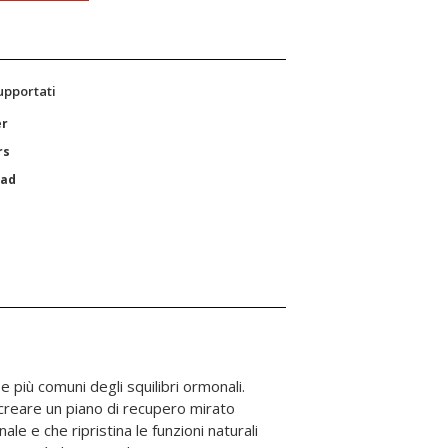
supportati
er
rs
Pad