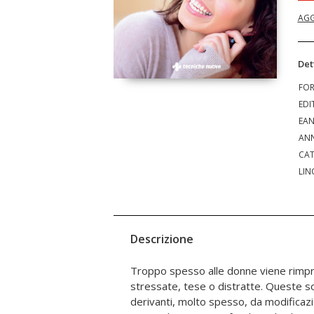
AGG
Det
FO
EDI
EA
ANN
CAT
LIN
Descrizione
Troppo spesso alle donne viene rimpr
con cui si identificano le cause più co
stressate, tese o distratte. Queste s
L’autrice è stata in grado di creare un
derivanti, molto spesso, da modificazi
che riequilibra lo stato ormonale e che rip