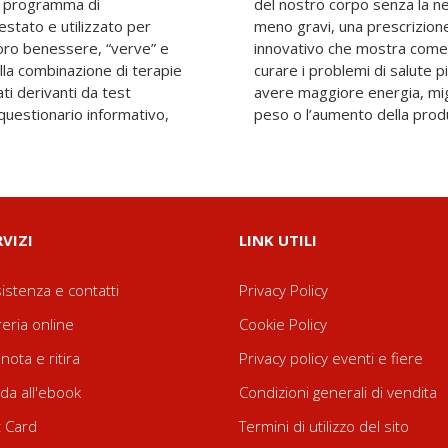
n programma di
 almeno per i casi
stato e utilizzato per
 Si tratta di un libro
loro benessere, “verve” e
li ormoni ed è in grado di
lla combinazione di terapie
 di ridare il sonno perduto,
ltati derivanti da test
favorire la perdita di
 questionario informativo,
peso o l’aumento della produ
RVIZI
LINK UTILI
istenza e contatti
Privacy Policy
reria online
Cookie Policy
nota e ritira
Privacy policy eventi e fiere
da all'ebook
Condizioni generali di vendita
t Card
Termini di utilizzo del sito