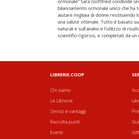
ormonale” Sara Gottfried condivide u
del nostro corpo senza la necessità di avere,
bilanciamento ormonale unico che ha te
meno gravi, una prescrizione medica.
aiutare migliaia di donne restituendo 
innovativo che mostra come bilanciare g
una salute ottimale. Tutto è basato su
curare i problemi di salute più basici,
naturali e sull’analisi e l’utilizzo di risu
avere maggiore energia, migliorare l’umore, 
scientifici rigorosi, e completati da un
LIBRERIE.COOP
SE
Chi siamo
Ass
Le Librerie
Lib
Servizi e vantaggi
Pre
Raccolta punti
Gui
Eventi
Gif