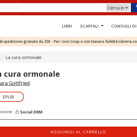
LIBRI
SCAFFALI
CONSIGLI D
e di spedizione gratuite da 25€ - Per i soci Coop o con tessera fedeltà Librerie.c
La cura ormonale
a cura ormonale
ara Gottfried
EPUB
Social DRM
tezione:
AGGIUNGI AL CARRELLO