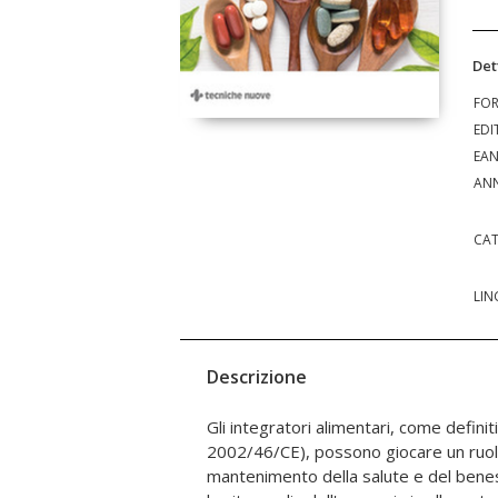
Det
FO
EDI
EA
ANN
CAT
LIN
Descrizione
Gli integratori alimentari, come definit
importanti e anche spingerci a cambiar
2002/46/CE), possono giocare un ruolo
conservare la salute. Un testo i
mantenimento della salute e del benes
consultazione, ma anche di particolar