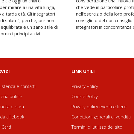
, e c'è oggi un chiaro
'integrazione moderna,
er mirare a una vita lunga,
isti medico e farmacista
a tarda età. Gli integratori
che è quella dell'utilità del
di salute", perché, pur non
o pazienti o ai clienti di
quilibrata e un sano stile di
integratori in concomitanza 
rnirci principi attivi
RVIZI
LINK UTILI
istenza e contatti
Privacy Policy
reria online
Cookie Policy
nota e ritira
Privacy policy eventi e fiere
da all'ebook
Condizioni generali di vendita
t Card
Termini di utilizzo del sito