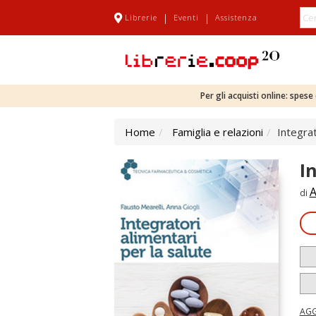
|
|
Librerie
Eventi
Assistenza
Per gli acquisti online: spes
Home
Famiglia e relazioni
Integrat
I
A
di
AGG