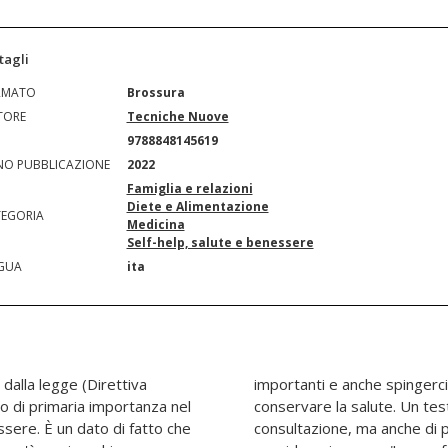
tagli
RMATO
Brossura
TORE
Tecniche Nuove
N
9788848145619
O PUBBLICAZIONE
2022
Famiglia e relazioni
Diete e Alimentazione
EGORIA
Medicina
Self-help, salute e benessere
GUA
ita
i dalla legge (Direttiva
e alcune abitudini per
 di primaria importanza nel
nteressante e di agevole
sere. È un dato di fatto che
e utilità, poiché prende in