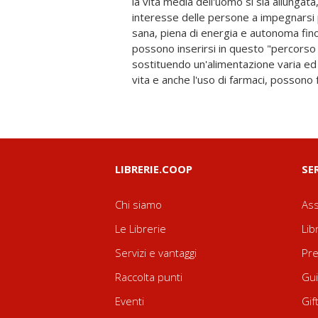
la vita media dell'uomo si sia allungata
considerazione una "nuova frontiera" dell
interesse delle persone a impegnarsi p
che vede in particolare protagon
sana, piena di energia e autonoma fino 
nell'esercizio della loro professione, 
possono inserirsi in questo "percorso 
consiglio o del non consiglio ai lor
sostituendo un'alimentazione varia ed e
vita e anche l'uso di farmaci, possono fo
LIBRERIE.COOP
SE
Chi siamo
Ass
Le Librerie
Lib
Servizi e vantaggi
Pre
Raccolta punti
Gui
Eventi
Gif