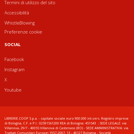
Termini di utilizzo del sito
Accessibilità
WhistleBlowing
Preferenze cookie
SOCIAL
Facebook
Instagram
X
Youtube
LIBRERIE.COOP S.p.a. - capitale sociale euro 900.000 int.vers. Registro imprese
di Bologna, C.F. e P.I.: 02591561200 REA di Bologna: 451543 ; SEDE LEGALE: via
Villanova, 29/7 - 40055 Villanova di Castenaso (BO) - SEDE AMMINISTRATIVA: via
Trattati Comunitari Europei 1957-2007, 13 - 40127 Bologna - Società