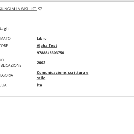
IUNGI ALLA WISHLIST
tagli
RMATO
Libro
TORE
Alpha Test
N
9788848303750
NO
2002
BLICAZIONE
Comunicazione, scrittura e
EGORIA
stile
GUA
ita