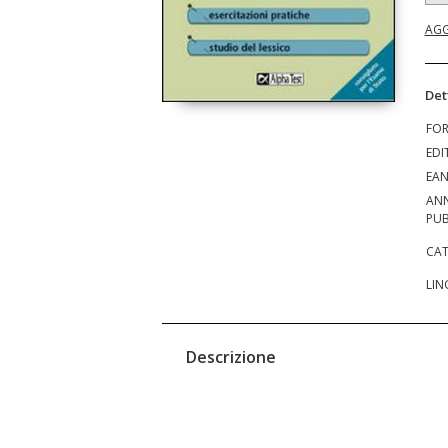
AGG
Det
FO
EDI
EA
AN
PUB
CAT
LIN
Descrizione