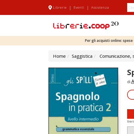
|
|
Librerie
Eventi
Assistenza
Per gli acquisti online: spes
Home
Saggistica
Comunicazione, sc
S
A
di
Veri