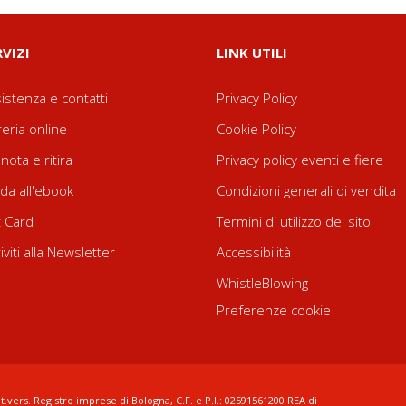
RVIZI
LINK UTILI
istenza e contatti
Privacy Policy
reria online
Cookie Policy
nota e ritira
Privacy policy eventi e fiere
da all'ebook
Condizioni generali di vendita
t Card
Termini di utilizzo del sito
riviti alla Newsletter
Accessibilità
WhistleBlowing
Preferenze cookie
t.vers. Registro imprese di Bologna, C.F. e P.I.: 02591561200 REA di