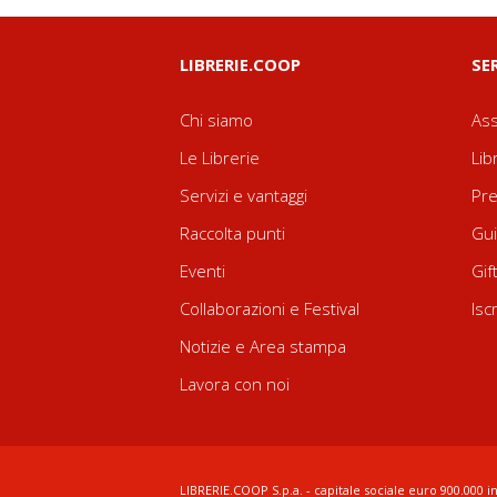
LIBRERIE.COOP
SE
Chi siamo
Ass
Le Librerie
Lib
Servizi e vantaggi
Pre
Raccolta punti
Gui
Eventi
Gif
Collaborazioni e Festival
Isc
Notizie e Area stampa
Lavora con noi
LIBRERIE.COOP S.p.a. - capitale sociale euro 900.000 in