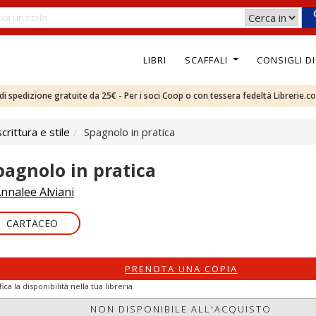
LIBRI
SCAFFALI
CONSIGLI D
e di spedizione gratuite da 25€ - Per i soci Coop o con tessera fedeltà Librerie.c
rittura e stile
Spagnolo in pratica
pagnolo in pratica
nnalee Alviani
CARTACEO
PRENOTA UNA COPIA
fica la disponibilità nella tua libreria
NON DISPONIBILE ALL'ACQUISTO